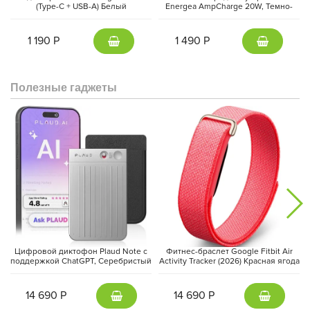
(Type-C + USB-A) Белый
Energea AmpCharge 20W, Темно-
серый | Gunmetal
Ваш личный фитнес-тренер
1 190 Р
1 490 Р
Apple Watch Ultra 2 представляют собой революцию в мире
фитнеса. Интегрированные датчики отслеживают вашу
активность, пульс, и даже уровень кислорода в крови.
Полезные гаджеты
С многочисленными режимами тренировок, часы
адаптируются к различным видам физической активности,
предоставляя персональные рекомендации для достижения
ваших фитнес-целей.
Цифровой диктофон Plaud Note с
Фитнес-браслет Google Fitbit Air
поддержкой ChatGPT, Серебристый
Activity Tracker (2026) Красная ягода
| Silver
| Berry
14 690 Р
14 690 Р