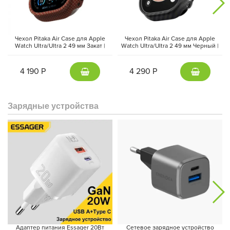
Чехол Pitaka Air Case для Apple
Чехол Pitaka Air Case для Apple
Watch Ultra/Ultra 2 49 мм Закат |
Watch Ultra/Ultra 2 49 мм Черный |
Sunset
Black
4 190 Р
4 290 Р
Зарядные устройства
Производительность без
компромиссов
Сердцем часов является новейший процессор S9, который
мощнее S8 на 50% и гарантирует мгновенный отклик
и высокую производительность. Благодаря оптимизированной
архитектуре и режиму пониженной яркости до 1 нит Apple
Watch Ultra второго поколения способны проработать
до 36 часов на одном заряде.
Адаптер питания Essager 20Вт
Сетевое зарядное устройство