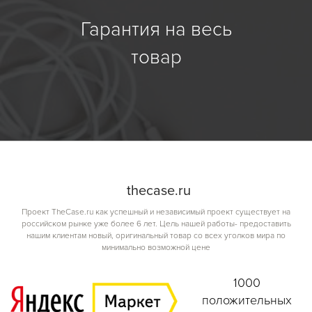
Гарантия на весь
товар
the
case.
ru
Проект TheCase.ru как успешный и независимый проект существует на
российском рынке уже более 6 лет. Цель нашей работы- предоставить
нашим клиентам новый, оригинальный товар со всех уголков мира по
минимально возможной цене
1000
положительных