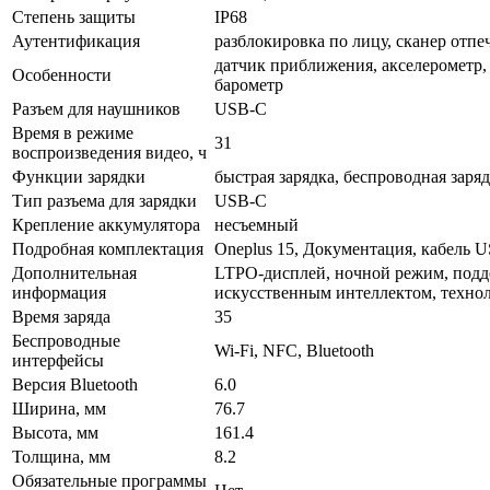
Степень защиты
IP68
Аутентификация
разблокировка по лицу, сканер отпе
датчик приближения, акселерометр,
Особенности
барометр
Разъем для наушников
USB-C
Время в режиме
31
воспроизведения видео, ч
Функции зарядки
быстрая зарядка, беспроводная заря
Тип разъема для зарядки
USB-C
Крепление аккумулятора
несъемный
Подробная комплектация
Oneplus 15, Документация, кабель U
Дополнительная
LTPO-дисплей, ночной режим, подде
информация
искусственным интеллектом, техно
Время заряда
35
Беспроводные
Wi-Fi, NFC, Bluetooth
интерфейсы
Версия Bluetooth
6.0
Ширина, мм
76.7
Высота, мм
161.4
Толщина, мм
8.2
Обязательные программы