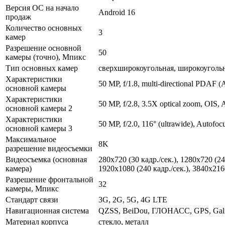
Версия ОС на начало
Android 16
продаж
Количество основных
3
камер
Разрешение основной
50
камеры (точно), Мпикс
Тип основных камер
сверхширокоугольная, широкоугольн
Характеристики
50 MP, f/1.8, multi-directional PDA
основной камеры
Характеристики
50 MP, f/2.8, 3.5X optical zoom, OIS, 
основной камеры 2
Характеристики
50 MP, f/2.0, 116° (ultrawide), Autofoc
основной камеры 3
Максимальное
8K
разрешение видеосъемки
Видеосъемка (основная
280x720 (30 кадр./сек.), 1280x720 (24
камера)
1920x1080 (240 кадр./сек.), 3840x2160
Разрешение фронтальной
32
камеры, Мпикс
Стандарт связи
3G, 2G, 5G, 4G LTE
Навигационная система
QZSS, BeiDou, ГЛОНАСС, GPS, Gali
Материал корпуса
стекло, металл