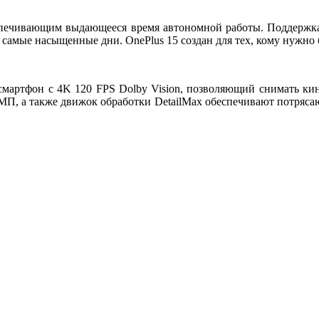
спечивающим выдающееся время автономной работы. Поддерж
 самые насыщенные дни. OnePlus 15 создан для тех, кому нужно
-смартфон с
4K 120 FPS Dolby Vision
, позволяющий снимать ки
 МП
, а также движок обработки
DetailMax
обеспечивают потрясаю