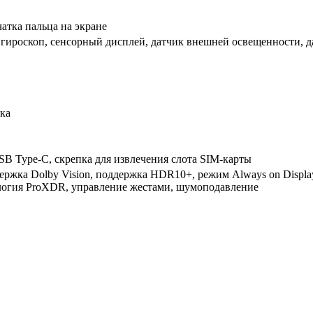
чатка пальца на экране
 гироскоп, сенсорный дисплей, датчик внешней освещенности, д
дка
SB Type-C, скрепка для извлечения слота SIM-карты
ржка Dolby Vision, поддержка HDR10+, режим Always on Display
логия ProXDR, управление жестами, шумоподавление