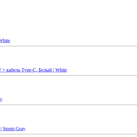
White
 + кабель Type-C, Белый | White
ey
| Storm Gray