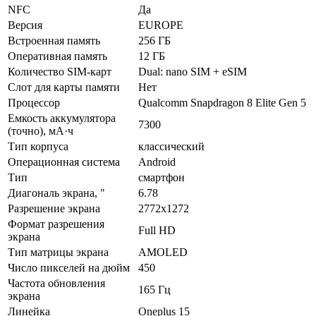
NFC
Да
Версия
EUROPE
Встроенная память
256 ГБ
Оперативная память
12 ГБ
Количество SIM-карт
Dual: nano SIM + eSIM
Слот для карты памяти
Нет
Процессор
Qualcomm Snapdragon 8 Elite Gen 5
Емкость аккумулятора
7300
(точно), мА·ч
Тип корпуса
классический
Операционная система
Android
Тип
смартфон
Диагональ экрана, "
6.78
Разрешение экрана
2772x1272
Формат разрешения
Full HD
экрана
Тип матрицы экрана
AMOLED
Число пикселей на дюйм
450
Частота обновления
165 Гц
экрана
Линейка
Oneplus 15