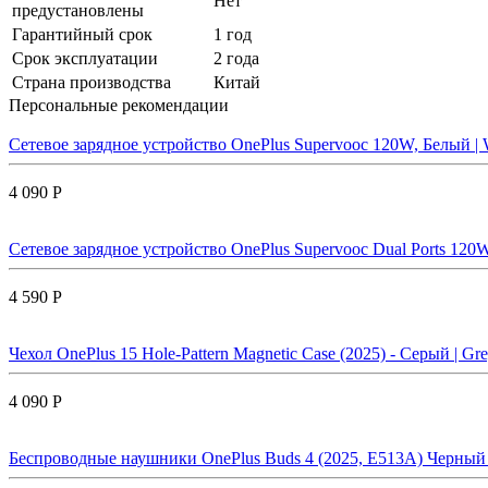
Нет
предустановлены
Гарантийный срок
1 год
Срок эксплуатации
2 года
Страна производства
Китай
Персональные рекомендации
Сетевое зарядное устройство OnePlus Supervooc 120W, Белый | 
4 090 Р
Сетевое зарядное устройство OnePlus Supervooc Dual Ports 120W
4 590 Р
Чехол OnePlus 15 Hole-Pattern Magnetic Case (2025) - Серый | Gr
4 090 Р
Беспроводные наушники OnePlus Buds 4 (2025, E513A) Черный 