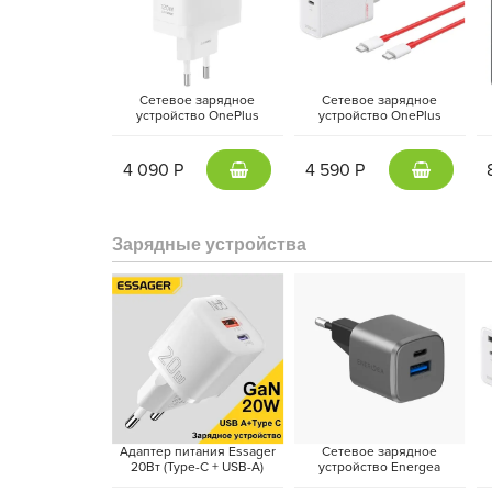
Чехол оснащён мощным магнитным кольцом
N5
Сетевое зарядное
Сетевое зарядное
совместимость с аксессуарами — от держател
устройство OnePlus
устройство OnePlus
амортизирующая конструкция защищают устройств
Supervooc 120W, Белый |
Supervooc Dual Ports 120W
eS
White
+ кабель Type-C, Белый |
вырезы и удобные кнопки делают использование м
White
4 090 Р
4 590 Р
Зарядные устройства
Адаптер питания Essager
Сетевое зарядное
20Вт (Type-C + USB-A)
устройство Energea
Белый
AmpCharge 20W, Темно-
S