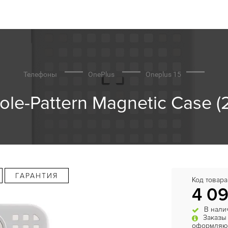
Телефоны
OnePlus
Oneplus 15
le-Pattern Magnetic Case (
ГАРАНТИЯ
Код товара
4 09
В нали
Заказы
оформляют