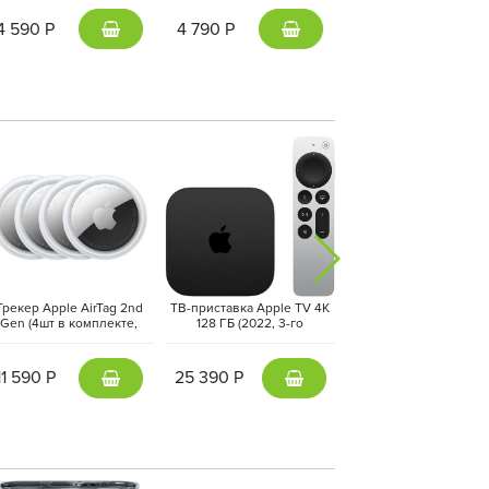
+ кабель Type-C, Белый |
Blue
White
4 590 Р
4 790 Р
1 190 Р
Трекер Apple AirTag 2nd
ТВ-приставка Apple TV 4K
Фен-стайлер Dyson Air
Gen (4шт в комплекте,
128 ГБ (2022, 3-го
i.d. Long HS08
FEA4ZM/A) Белый | White
поколения) Черный | Black
Straight+Wavy, Vinc
Blue/Topaz
11 590 Р
25 390 Р
40 890 Р