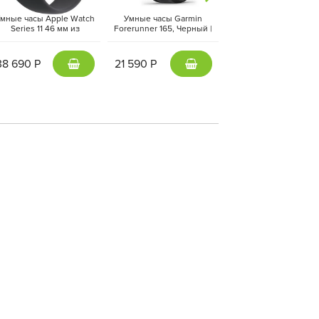
мные часы Apple Watch
Умные часы Garmin
Умные часы Apple Wa
Series 11 46 мм из
Forerunner 165, Черный |
Ultra 3 49 мм черный т
люминия цвета «чёрный
Black (010-02863-20 | 010-
ремешок Ocean черн
глянец», спортивный
02863-AC)
цвета
ремешок черного цвета
38 690 Р
21 590 Р
72 290 Р
(M/L)