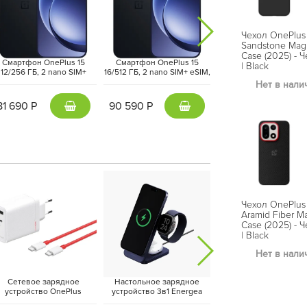
Чехол OnePlus 
Sandstone Mag
2
, обеспечивающим надёжную фиксацию и
Case (2025) - 
Смартфон OnePlus 15
Смартфон OnePlus 15
Смартфон OnePlus 
| Black
ей до пауэрбанков. Прочные материалы и
12/256 ГБ, 2 nano SIM+
16/512 ГБ, 2 nano SIM+ eSIM,
16/512 ГБ, 2 nano SIM+ 
о от ударов, а точная посадка, аккуратные
IM, Черный | Infinite Black
Черный | Infinite Black
Фиолетовый | Ultra Vi
Нет в нали
(CPH2747, EU/UK)
(CPH2747, EU/UK)
(CPH2747, EU/UK)
аксимально комфортным.
81 690 Р
90 590 Р
90 890 Р
Чехол OnePlus 
Aramid Fiber M
Case (2025) - 
| Black
Нет в нали
Сетевое зарядное
Настольное зарядное
Адаптер питания Essa
устройство OnePlus
устройство 3в1 Energea
20Вт (Type-C + USB-
upervooc Dual Ports 120W
MagTrio 2, Синий | Indigo
Черный