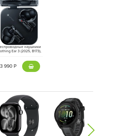
еспроводные наушники
othing Ear 3 (2025, B173),
Черный | Black
13 990 Р