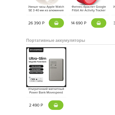
Умные часы Apple Watch
Фитнес-браслет Google
У
SE 3 40 мм из алюминия
Fitbit Air Activity Tracker
цвета «сияющая звезда»,
(2026) Красная ягода |
а
спортивный ремешок
Berry
«сияющая звезда» (S/M)
26 390 Р
14 690 Р
Портативные аккумуляторы
Ультратонкий магнитный
Power Bank Movespeed
5000 mAh Type-C -
внешний аккумулятор
Magsafe (Gray)
2 490 Р