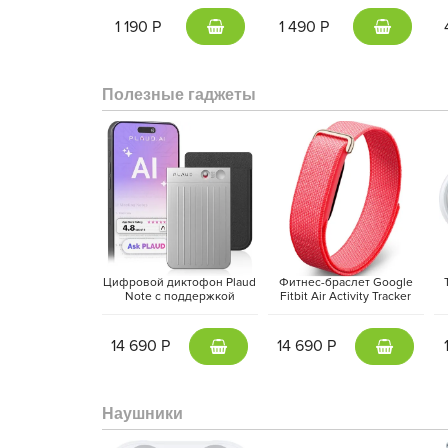
серый | Gunmetal
1 190 Р
1 490 Р
Полезные гаджеты
Цифровой диктофон Plaud
Фитнес-браслет Google
Note с поддержкой
Fitbit Air Activity Tracker
ChatGPT, Серебристый |
(2026) Красная ягода |
M
Silver
Berry
14 690 Р
14 690 Р
Наушники