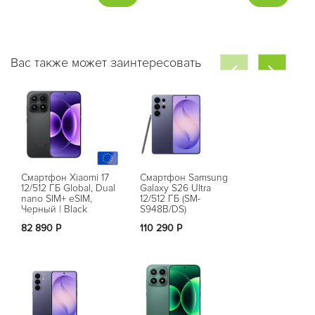
Вас также может заинтересовать
Смартфон Xiaomi 17
Смартфон Samsung
Смартфон G
12/512 ГБ Global, Dual
Galaxy S26 Ultra
Pixel 10 Pro 
nano SIM+ eSIM,
12/512 ГБ (SM-
ГБ Лунный к
Черный | Black
S948B/DS)
Moonstone (G
Фиолетовый | Cobalt
82 890 Р
110 290 Р
Нет в на
Violet