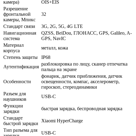
камера)
OIS+EIS
Разрешение
фронтальной
32
камеры, Мпикс
Стандарт связи
3G, 2G, 5G, 4G LTE
Навигационная
QZSS, BeiDou, ГЛОНАСС, GPS, Galileo, A-
система
GPS, NavIC
Материал
металл, кожа
корпуса
Степень защиты
IP68
разблокировка по лицу, сканер отпечатка
Аутентификация
пальца на экране
фонарик, датчик приближения, датчик
Особенности
освещенности, компас, акселерометр,
гироскоп, стереодинамики
Разъем для
USB-C
наушников
Функции
быстрая зарядка, беспроводная зарядка
зарядки
Стандарт
Xiaomi HyperCharge
быстрой зарядки
Тип разъема для
USB-C
зарядки