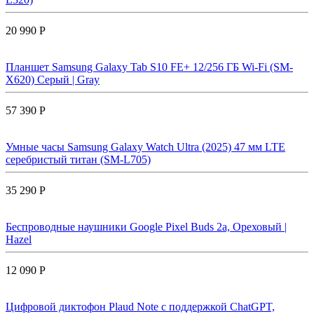
20 990 Р
Планшет Samsung Galaxy Tab S10 FE+ 12/256 ГБ Wi-Fi (SM-
X620) Серый | Gray
57 390 Р
Умные часы Samsung Galaxy Watch Ultra (2025) 47 мм LTE
серебристый титан (SM-L705)
35 290 Р
Беспроводные наушники Google Pixel Buds 2a, Ореховый |
Hazel
12 090 Р
Цифровой диктофон Plaud Note с поддержкой ChatGPT,