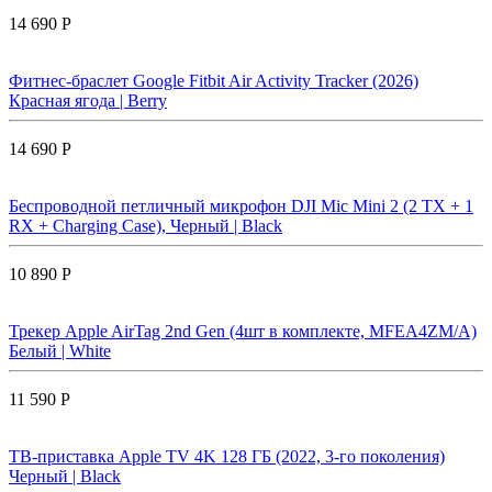
14 690 Р
Фитнес-браслет Google Fitbit Air Activity Tracker (2026)
Красная ягода | Berry
14 690 Р
Беспроводной петличный микрофон DJI Mic Mini 2 (2 TX + 1
RX + Charging Case), Черный | Black
10 890 Р
Трекер Apple AirTag 2nd Gen (4шт в комплекте, MFEA4ZM/A)
Белый | White
11 590 Р
ТВ-приставка Apple TV 4K 128 ГБ (2022, 3-го поколения)
Черный | Black