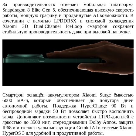
За производительность отвечает мобильная платформа
Snapdragon 8 Elite Gen 5
, обеспечивающая высокую скорость
работы, мощную графику и продвинутые AI-возможности. В
сочетании с памятью
LPDDR5X
и системой охлаждения
Xiaomi 3D Dual-Channel IceLoop
смартфон сохраняет
стабильную производительность даже при высокой нагрузке.
Смартфон оснащён аккумулятором
Xiaomi Surge ёмкостью
6000 мА·ч
, который обеспечивает до полутора дней
автономной работы. Поддержка
HyperCharge 90 Вт
и
беспроводной зарядки 50 Вт
позволяет быстро восполнить
заряд. Дополняют возможности устройства
LTPO-дисплей с
яркостью до 3500 нит
, стереодинамики
Dolby Atmos
, защита
IP68
и интеллектуальные функции
Gemini AI
в системе
Xiaomi
HyperOS 3
для удобной и продуктивной работы.