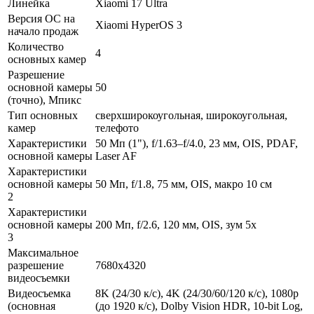
Линейка
Xiaomi 17 Ultra
Версия ОС на
Xiaomi HyperOS 3
начало продаж
Количество
4
основных камер
Разрешение
основной камеры
50
(точно), Мпикс
Тип основных
сверхширокоугольная, широкоугольная,
камер
телефото
Характеристики
50 Мп (1"), f/1.63–f/4.0, 23 мм, OIS, PDAF,
основной камеры
Laser AF
Характеристики
основной камеры
50 Мп, f/1.8, 75 мм, OIS, макро 10 см
2
Характеристики
основной камеры
200 Мп, f/2.6, 120 мм, OIS, зум 5x
3
Максимальное
разрешение
7680x4320
видеосъемки
Видеосъемка
8K (24/30 к/с), 4K (24/30/60/120 к/с), 1080p
(основная
(до 1920 к/с), Dolby Vision HDR, 10-bit Log,