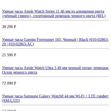
Умные часы Apple Watch Series 11 46 мм из алюминия цвета
«чёрный глянец», спортивный ремешок черного цвета (M/L)
38 290 Р
Умные часы Garmin Forerunner 165, Черный | Black (010-02863-
20 | 010-02863-AC)
21 590 Р
Умные часы Apple Watch Ultra 3 49 мм черный титан, ремешок
Ocean черного цвета
72 090 Р
Умные часы Samsung Galaxy Watch8 44 мм Wi-Fi + LTE гарфит
(SM-L335)