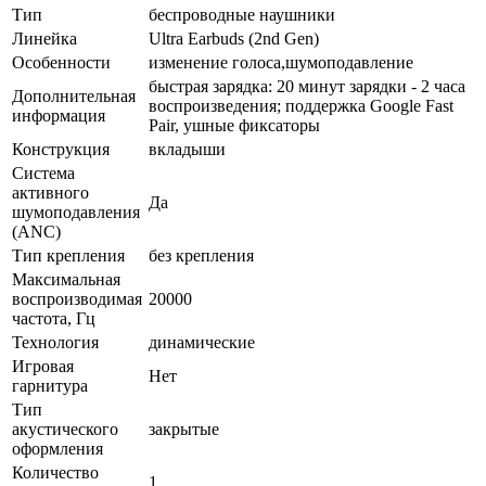
Тип
беспроводные наушники
Линейка
Ultra Earbuds (2nd Gen)
Особенности
изменение голоса,шумоподавление
быстрая зарядка: 20 минут зарядки - 2 часа
Дополнительная
воспроизведения; поддержка Google Fast
информация
Pair, ушные фиксаторы
Конструкция
вкладыши
Система
активного
Да
шумоподавления
(ANC)
Тип крепления
без крепления
Максимальная
воспроизводимая
20000
частота, Гц
Технология
динамические
Игровая
Нет
гарнитура
Тип
акустического
закрытые
оформления
Количество
1