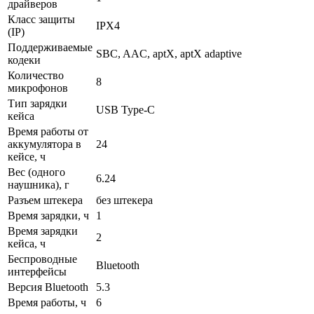
драйверов
Класс защиты
IPX4
(IP)
Поддерживаемые
SBC, AAC, aptX, aptX adaptive
кодеки
Количество
8
микрофонов
Тип зарядки
USB Type-C
кейса
Время работы от
аккумулятора в
24
кейсе, ч
Вес (одного
6.24
наушника), г
Разъем штекера
без штекера
Время зарядки, ч
1
Время зарядки
2
кейса, ч
Беспроводные
Bluetooth
интерфейсы
Версия Bluetooth
5.3
Время работы, ч
6