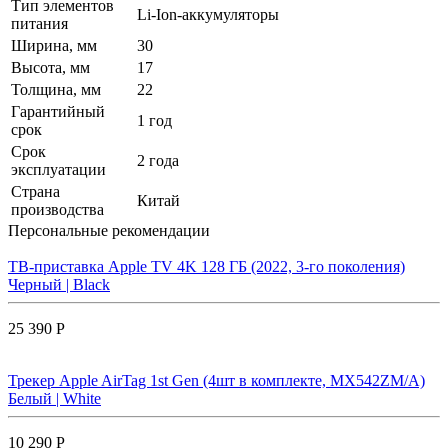
Тип элементов
Li-Ion-аккумуляторы
питания
Ширина, мм
30
Высота, мм
17
Толщина, мм
22
Гарантийный
1 год
срок
Срок
2 года
эксплуатации
Страна
Китай
производства
Персональные рекомендации
ТВ-приставка Apple TV 4K 128 ГБ (2022, 3-го поколения)
Черный | Black
25 390 Р
Трекер Apple AirTag 1st Gen (4шт в комплекте, MX542ZM/A)
Белый | White
10 290 Р