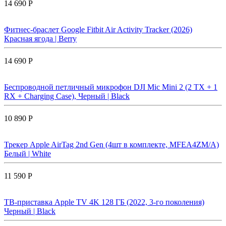
14 690 Р
Фитнес-браслет Google Fitbit Air Activity Tracker (2026)
Красная ягода | Berry
14 690 Р
Беспроводной петличный микрофон DJI Mic Mini 2 (2 TX + 1
RX + Charging Case), Черный | Black
10 890 Р
Трекер Apple AirTag 2nd Gen (4шт в комплекте, MFEA4ZM/A)
Белый | White
11 590 Р
ТВ-приставка Apple TV 4K 128 ГБ (2022, 3-го поколения)
Черный | Black