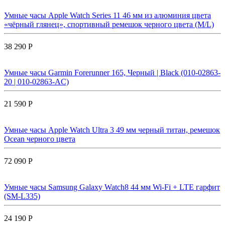
Умные часы Apple Watch Series 11 46 мм из алюминия цвета
«чёрный глянец», спортивный ремешок черного цвета (M/L)
38 290 Р
Умные часы Garmin Forerunner 165, Черный | Black (010-02863-
20 | 010-02863-AC)
21 590 Р
Умные часы Apple Watch Ultra 3 49 мм черный титан, ремешок
Ocean черного цвета
72 090 Р
Умные часы Samsung Galaxy Watch8 44 мм Wi-Fi + LTE гарфит
(SM-L335)
24 190 Р