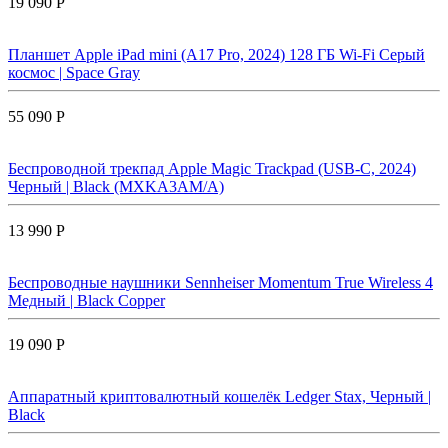
19 090 Р
Планшет Apple iPad mini (A17 Pro, 2024) 128 ГБ Wi-Fi Cерый
космос | Space Gray
55 090 Р
Беспроводной трекпад Apple Magic Trackpad (USB-C, 2024)
Черный | Black (MXKA3AM/A)
13 990 Р
Беспроводные наушники Sennheiser Momentum True Wireless 4
Медный | Black Copper
19 090 Р
Аппаратный криптовалютный кошелёк Ledger Stax, Черный |
Black