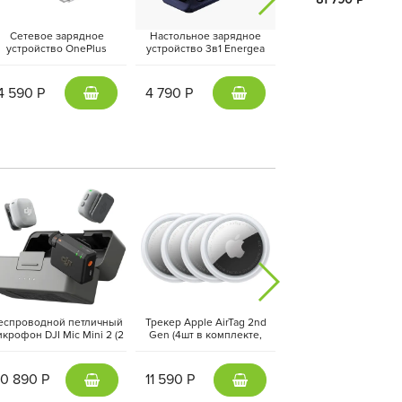
Сетевое зарядное
Настольное зарядное
Адаптер питания Essa
устройство OnePlus
устройство 3в1 Energea
20Вт (Type-C + USB-
upervooc Dual Ports 120W
MagTrio 2, Синий | Indigo
Черный
+ кабель Type-C, Белый |
Blue
White
4 590 Р
4 790 Р
1 190 Р
2600
, выполненный по 2-нм техпроцессу. Он
льностью под нагрузкой, позволяя смартфону
адачи, игры и AI-функции выполняются быстро
еспроводной петличный
Трекер Apple AirTag 2nd
ТВ-приставка Apple T
крофон DJI Mic Mini 2 (2
Gen (4шт в комплекте,
128 ГБ (2022, 3-го
X + 1 RX + Charging Case),
MFEA4ZM/A) Белый | White
поколения) Черный | B
Черный | Black
10 890 Р
11 590 Р
25 390 Р