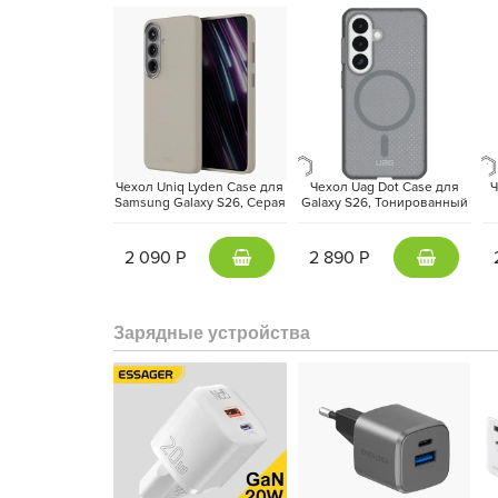
Чехол Uniq Lyden Case для
Чехол Uag Dot Case для
Ч
Samsung Galaxy S26, Серая
Galaxy S26, Тонированный
Модель стала тоньше и легче, сохранив фирме
глина | Clay
| Ash
аккуратные линии корпуса и продуманная э
2 090 Р
2 890 Р
современного устройства. Galaxy S26 — это баланс к
Зарядные устройства