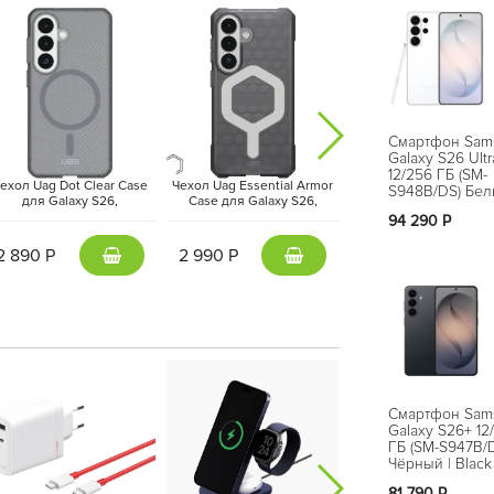
Смартфон Sam
Galaxy S26 Ultr
12/256 ГБ (SM-
ехол Uag Dot Clear Case
Чехол Uag Essential Armor
Чехол Uag Monarch P
S948B/DS) Бел
для Galaxy S26,
Case для Galaxy S26,
Case для Galaxy S26
White
нную эстетику серии. Лаконичный дизайн,
Прозрачный/
Тонированный | Ash
Карбон | Carbon Fib
94 290 Р
Тонированный | Ice/Ash
ргономика создают ощущение цельного,
2 890 Р
2 990 Р
5 690 Р
омпактности и статуса.
Смартфон Sam
Galaxy S26+ 12
ГБ (SM-S947B/
Чёрный | Black
81 790 Р