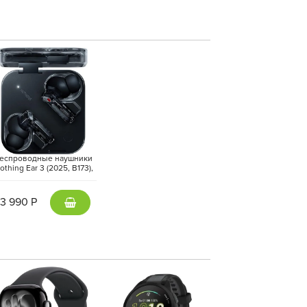
и 3× телеобъективом ориентирована на
цветопередача позволяют уверенно снимать в
ородских прогулок. Ночной режим сохраняет
онтальная камера делает естественные селфи
еспроводные наушники
othing Ear 3 (2025, B173),
Черный | Black
13 990 Р