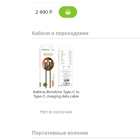
5000 mAh Type-C -
внешний аккумулятор
Magsafe (Gray)
2 490 Р
Кабели и переходники
Кабель Borofone Type-C to
Type-C charging data cable
(2 метра)
Нет в наличии
Портативные колонки