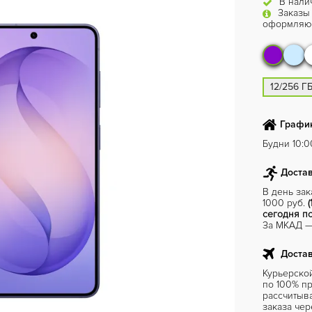
В нали
Заказы
оформляют
12/256 Г
График
Будни 10:00
Достав
В день за
1000 руб.
(
сегодня по
За МКАД — 
Достав
Курьерско
по 100% пр
рассчитыв
заказа чер