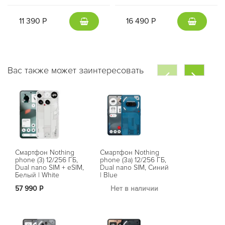
11 390 Р
16 490 Р
Вас также может заинтересовать
Смартфон Nothing
Смартфон Nothing
Смартфон C
phone (3) 12/256 ГБ,
phone (3a) 12/256 ГБ,
Phone 2 Pro 
Dual nano SIM + eSIM,
Dual nano SIM, Синий
Dual nano SI
Белый | White
| Blue
Черный | Bla
57 990 Р
Нет в наличии
Нет в на