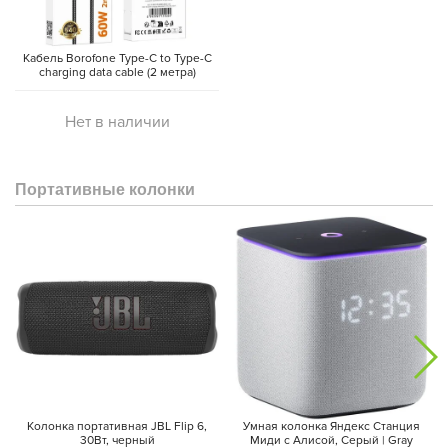
Кабель Borofone Type-C to Type-C
charging data cable (2 метра)
Звук также не остается в стороне: симметричная структура
Нет в наличии
динамиков с расположением на обеих сторонах корпуса
обеспечивает чистоту звучания в любом положении.
Портативные колонки
Колонка портативная JBL Flip 6,
Умная колонка Яндекс Станция
30Вт, черный
Миди с Алисой, Cерый | Gray