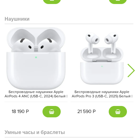
кожи.
Наушники
GenAI Ultra Zoom позволяет улучшать детали на удаленных и
Беспроводные наушники Apple
Беспроводные наушники Apple
размытых сценах при увеличении более чем в 30 раз,
AirPods 4 ANC (USB-C, 2024) Белый |
AirPods Pro 3 (USB-C, 2025) Белый |
White
White
обеспечивая четкость. Запись в формате 4K Ultra XDR
обеспечит каждую деталь с потрясающей четкостью на
18 190 Р
21 590 Р
скорости до 60 кадров в секунду, позволяя вам быть в центре
событий.
Умные часы и браслеты