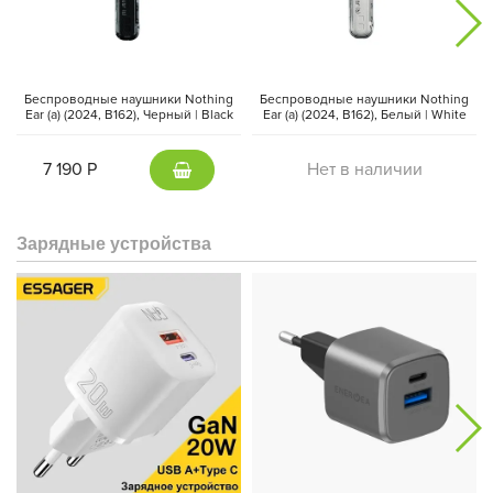
которые переопределяют персональный стиль. Его
трёхколоночный дизайн сочетает устойчивость к окружающей
среде с утонченностью, отражая индивидуальность
пользователя.
Беспроводные наушники Nothing
Беспроводные наушники Nothing
Ear (a) (2024, B162), Черный | Black
Ear (a) (2024, B162), Белый | White
7 190 Р
Нет в наличии
Зарядные устройства
Смартфон создан для креаторов: он оснащен камерой с
четырьмя сенсорами на 50 МП, работающей на базе TrueLens
Engine 4, что позволяет захватывать каждый момент с
естественными деталями и профессиональной
универсальностью. Улучшенная функция Ultra XDR позволяет
захватывать 13 RAW-снимков с различной экспозицией и