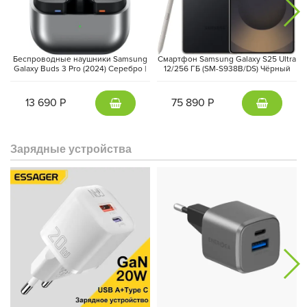
Яркий AMOLED-дисплей с максимальной яркостью 3000 нит
остаётся четким даже под ярким солнцем. Сапфировое стекло
защищает его от повреждений, а сенсорный безель делает
управление простым и удобным.
Беспроводные наушники Samsung
Смартфон Samsung Galaxy S25 Ultra
Galaxy Buds 3 Pro (2024) Серебро |
12/256 ГБ (SM-S938B/DS) Чёрный
Silver
Титан | Titanium Black
13 690 Р
75 890 Р
Зарядные устройства
Watch8 включает полнофункциональную систему мониторинга
здоровья: отслеживание сердечного ритма, уровня кислорода
в крови, температуры, а также анализ сна и антиоксидантов.
Уникальная функция оценки сосудистой нагрузки позволяет
следить за состоянием сердечно-сосудистой системы,
предотвращая потенциальные проблемы. Кроме того,
устройство имеет одобрение FDA для диагностики апноэ во