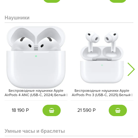
Наушники
Процессор Exynos W1000 с пятью ядрами и 3-нм архитектурой
обеспечивает великолепную производительность. 2 ГБ
оперативной и 32 ГБ встроенной памяти позволяют хранить
важные данные и комфортно взаимодействовать с
приложениями. One UI 8 Watch обеспечивает оптимальное
Беспроводные наушники Apple
Беспроводные наушники Apple
энергопотребление.
AirPods 4 ANC (USB-C, 2024) Белый |
AirPods Pro 3 (USB-C, 2025) Белый |
White
White
18 190 Р
21 590 Р
Умные часы и браслеты