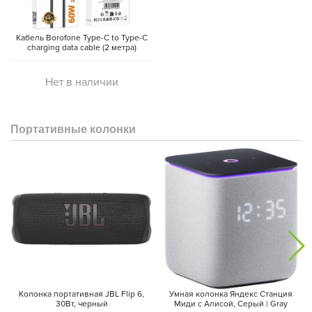
Кабель Borofone Type-C to Type-C
charging data cable (2 метра)
Нет в наличии
Портативные колонки
Galaxy Watch8 выполнен из экологически чистых материалов,
включая переработанный пластик, алюминий и стекло.
Аккумулятор содержит 100% переработанного кобальта, а
упаковка изготовлена из 100% переработанных материалов.
Колонка портативная JBL Flip 6,
Умная колонка Яндекс Станция
30Вт, черный
Миди с Алисой, Cерый | Gray