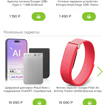
Адаптер питания Essager 20Вт
Сетевое зарядное устройство
сне.
(Type-C + USB-A) Белый
Energea AmpCharge 20W, Темно-
серый | Gunmetal
1 190 Р
1 490 Р
Полезные гаджеты
Режим персонального тренинга в беге предлагает 160
индивидуализированных программ. 12-минутный тест помогает
оценить уровень вашей физической подготовки, а анализ
результатов после каждой тренировки способствует
достижению ваших целей более эффективно. Для точного
отслеживания маршрутов присутствует высококачественный
Цифровой диктофон Plaud Note с
Фитнес-браслет Google Fitbit Air
двухчастотный GPS.
поддержкой ChatGPT, Серебристый
Activity Tracker (2026) Красная ягода
| Silver
| Berry
14 690 Р
14 690 Р