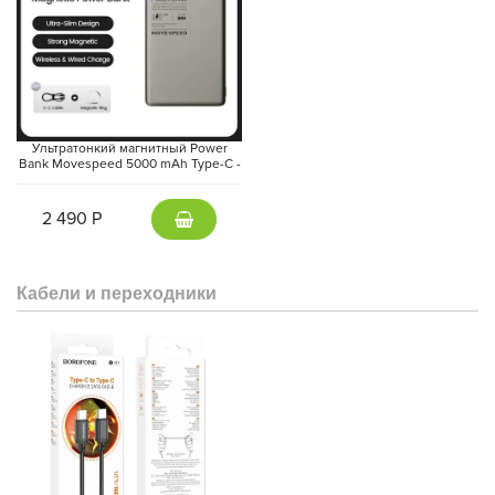
обмен сообщениями, голосовые команды и мгновенный
доступ к основным приложениям обеспечивают максимальное
удобство в использовании.
Ультратонкий магнитный Power
Bank Movespeed 5000 mAh Type-C -
внешний аккумулятор Magsafe
(Gray)
2 490 Р
Кабели и переходники
Galaxy Watch8 сертифицирован по стандарту IP68 и прошёл
военные испытания MIL-STD-810H. Сапфировое стекло и
армированный алюминий обеспечивают надежное
сопротивление внешним воздействиям.