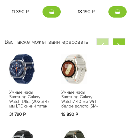
11 390 Р
18 190 Р
Вас также может заинтересовать
Умные часы
Умные часы
Умные часы
Samsung Galaxy
Samsung Galaxy
Samsung Gal
Watch Ultra (2025) 47
Watch7 40 мм Wi-Fi
Watch8 44 мм
мм LTE синий титан
белое золото (SM-
LTE гарфит (
(SM-L705)
L300)
31 790 Р
19 890 Р
Нет в на