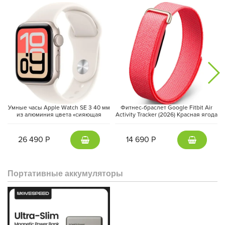
Аккумулятор вместимостью 430 мАч обеспечивает
длительный срок службы. Вдобавок, устройство поддерживает
быструю беспроводную зарядку и улучшенную систему
энергосбережения, что позволяет увеличить время работы на
6.3 часа по сравнению с предыдущими моделями.
Умные часы Apple Watch SE 3 40 мм
Фитнес-браслет Google Fitbit Air
из алюминия цвета «сияющая
Activity Tracker (2026) Красная ягода
звезда», спортивный ремешок
| Berry
«сияющая звезда» (S/M)
26 490 Р
14 690 Р
Портативные аккумуляторы
AI-ассистент Gemini доступен прямо с вашего запястья. Лёгкий