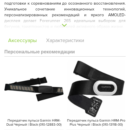
подготовки к соревнованиям до осознанного восстановления.
Уникальное сочетание инновационных технологий,
персонализированных рекомендаций и яркого AMOLED-
дисплея делает Forerunner 265 идеальным выбором для
бегунов, триатлонистов и любителей активного образа жизни.
Аксессуары
Характеристики
Персональные рекомендации
С Forerunner 265 ваша тренировка начнётся еще до
пробуждения. Часы собирают данные о качестве сна, уровне
восстановления и состоянии вариабельности частоты
Передатчик пульса Garmin HRM-
Передатчик пульса Garmin HRM-Pro
сердечных сокращений (HRV), чтобы вы каждое утро получали
Dual Черный | Black (010-12883-00)
Plus Черный | Black (010-13118-00)
детальный отчет о готовности организма к нагрузкам.