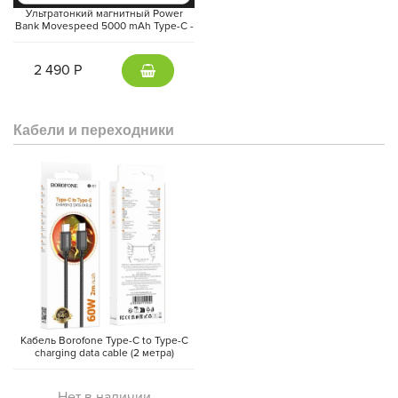
тренировок, так и для повседневной жизни.
Ультратонкий магнитный Power
Bank Movespeed 5000 mAh Type-C -
внешний аккумулятор Magsafe
(Gray)
2 490 Р
Кабели и переходники
Кабель Borofone Type-C to Type-C
charging data cable (2 метра)
Нет в наличии