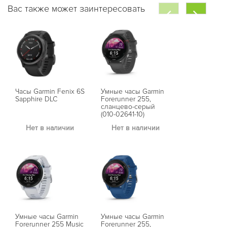
Вас также может заинтересовать
Часы Garmin Fenix 6S
Умные часы Garmin
Умные часы 
Sapphire DLC
Forerunner 255,
Fenix 7X Sol
сланцево-серый
с черным р
(010-02641-10)
Нет в наличии
Нет в наличии
Нет в на
Умные часы Garmin
Умные часы Garmin
Умные часы 
Forerunner 255 Music
Forerunner 255,
Fenix 7X Sap