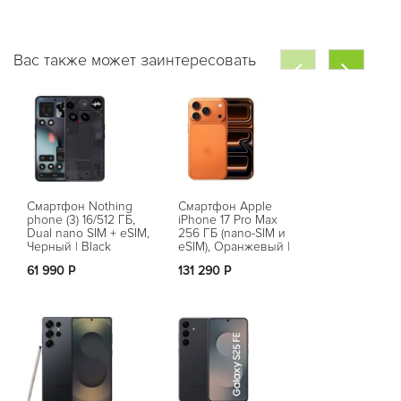
Вас также может заинтересовать
Смартфон Nothing
Смартфон Apple
Смартфон S
phone (3) 16/512 ГБ,
iPhone 17 Pro Max
Galaxy S25 1
Dual nano SIM + eSIM,
256 ГБ (nano-SIM и
(SM-S931B/D
Черный | Black
eSIM), Оранжевый |
Голубой | Ic
Cosmic Orange
61 990 Р
131 290 Р
65 790 Р