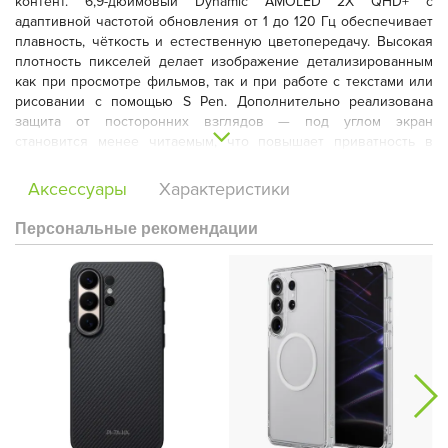
контент. 6,9-дюймовый
Dynamic AMOLED 2X QHD+
с
адаптивной частотой обновления от 1 до 120 Гц обеспечивает
плавность, чёткость и естественную цветопередачу. Высокая
плотность пикселей делает изображение детализированным
как при просмотре фильмов, так и при работе с текстами или
рисовании с помощью S Pen. Дополнительно реализована
защита от посторонних взглядов — под углом экран
становится менее читаемым, что повышает приватность в
общественных местах.
Аксессуары
Характеристики
Персональные рекомендации
В основе устройства —
Snapdragon 8 Elite Gen 5 for Galaxy
,
оптимизированный для интенсивной работы с AI. Улучшенный