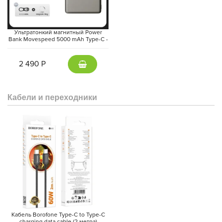
Ультратонкий магнитный Power
Bank Movespeed 5000 mAh Type-C -
внешний аккумулятор Magsafe
(Gray)
2 490 Р
Кабели и переходники
Кабель Borofone Type-C to Type-C
charging data cable (2 метра)