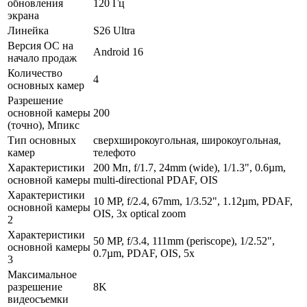
обновления
120 Гц
экрана
Линейка
S26 Ultra
Версия ОС на
Android 16
начало продаж
Количество
4
основных камер
Разрешение
основной камеры
200
(точно), Мпикс
Тип основных
сверхширокоугольная, широкоугольная,
камер
телефото
Характеристики
200 Мп, f/1.7, 24mm (wide), 1/1.3", 0.6µm,
основной камеры
multi-directional PDAF, OIS
Характеристики
10 MP, f/2.4, 67mm, 1/3.52", 1.12µm, PDAF,
основной камеры
OIS, 3x optical zoom
2
Характеристики
50 MP, f/3.4, 111mm (periscope), 1/2.52",
основной камеры
0.7µm, PDAF, OIS, 5x
3
Максимальное
разрешение
8K
видеосъемки