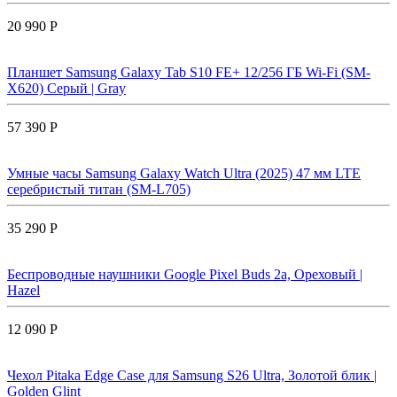
20 990 Р
Планшет Samsung Galaxy Tab S10 FE+ 12/256 ГБ Wi-Fi (SM-
X620) Серый | Gray
57 390 Р
Умные часы Samsung Galaxy Watch Ultra (2025) 47 мм LTE
серебристый титан (SM-L705)
35 290 Р
Беспроводные наушники Google Pixel Buds 2a, Ореховый |
Hazel
12 090 Р
Чехол Pitaka Edge Case для Samsung S26 Ultra, Золотой блик |
Golden Glint