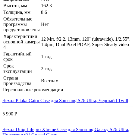
Высота, мм
162.3
Толщина, мм
8.6
Обязательные
программы
Нет
предустановлены
Характеристики
12 Мп, f/2.2, 13mm, 120˚ (ultrawide), 1/2.55",
основной камеры
1.4µm, Dual Pixel PDAF, Super Steady video
4
Гарантийный
1 год
срок
Срок
2 года
эксплуатации
Страна
Вьетнам
производства
Персональные рекомендации
Чехол Pitaka Cairn Case для Samsung S26 Ultra, Черный | Twill
5 990 Р
Чехол Uniq Lifepro Xtreme Case для Samsung Galaxy S26 Ultra,
Прозрачный | Crystal Clear