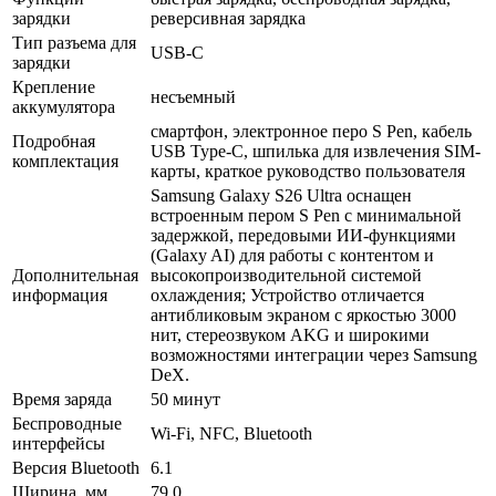
зарядки
реверсивная зарядка
Тип разъема для
USB-C
зарядки
Крепление
несъемный
аккумулятора
смартфон, электронное перо S Pen, кабель
Подробная
USB Type-C, шпилька для извлечения SIM-
комплектация
карты, краткое руководство пользователя
Samsung Galaxy S26 Ultra оснащен
встроенным пером S Pen с минимальной
задержкой, передовыми ИИ-функциями
(Galaxy AI) для работы с контентом и
Дополнительная
высокопроизводительной системой
информация
охлаждения; Устройство отличается
антибликовым экраном с яркостью 3000
нит, стереозвуком AKG и широкими
возможностями интеграции через Samsung
DeX.
Время заряда
50 минут
Беспроводные
Wi-Fi, NFC, Bluetooth
интерфейсы
Версия Bluetooth
6.1
Ширина, мм
79.0