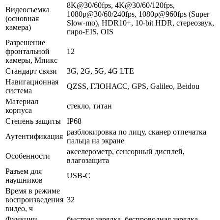
8K@30/60fps, 4K@30/60/120fps,
Видеосъемка
1080p@30/60/240fps, 1080p@960fps (Super
(основная
Slow-mo), HDR10+, 10-bit HDR, стереозвук,
камера)
гиро-EIS, OIS
Разрешение
фронтальной
12
камеры, Мпикс
Стандарт связи
3G, 2G, 5G, 4G LTE
Навигационная
QZSS, ГЛОНАСС, GPS, Galileo, Beidou
система
Материал
стекло, титан
корпуса
Степень защиты
IP68
разблокировка по лицу, сканер отпечатка
Аутентификация
пальца на экране
акселерометр, сенсорный дисплей,
Особенности
влагозащита
Разъем для
USB-C
наушников
Время в режиме
воспроизведения
32
видео, ч
Функции
быстрая зарядка, беспроводная зарядка,