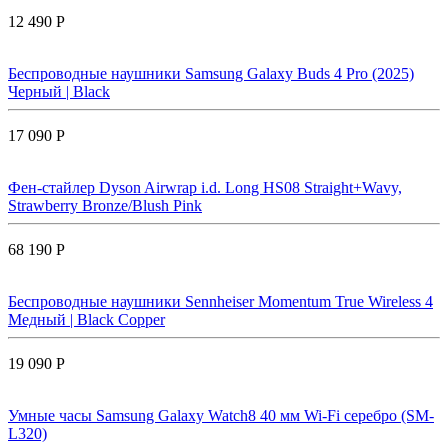
12 490 Р
Беспроводные наушники Samsung Galaxy Buds 4 Pro (2025)
Черный | Black
17 090 Р
Фен-стайлер Dyson Airwrap i.d. Long HS08 Straight+Wavy,
Strawberry Bronze/Blush Pink
68 190 Р
Беспроводные наушники Sennheiser Momentum True Wireless 4
Медный | Black Copper
19 090 Р
Умные часы Samsung Galaxy Watch8 40 мм Wi-Fi серебро (SM-
L320)