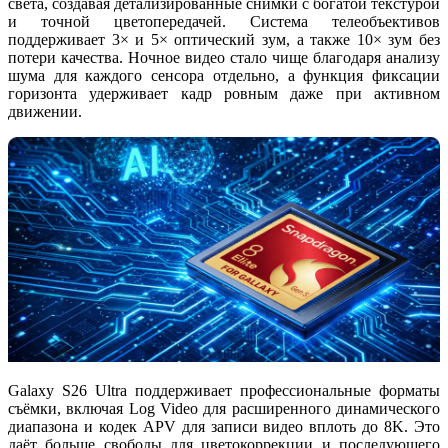
света, создавая детализированные снимки с богатой текстурой
и точной цветопередачей. Система телеобъективов
поддерживает 3× и 5× оптический зум, а также 10× зум без
потери качества. Ночное видео стало чище благодаря анализу
шума для каждого сенсора отдельно, а функция фиксации
горизонта удерживает кадр ровным даже при активном
движении.
Galaxy S26 Ultra поддерживает профессиональные форматы
съёмки, включая
Log Video
для расширенного динамического
диапазона и кодек
APV
для записи видео вплоть до 8K. Это
даёт больше свободы для цветокоррекции и последующего