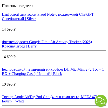
Полезные гаджеты
Цифровой диктофон Plaud Note с поддержкой ChatGPT,
Серебристый | Silver
14 690 Р
Фитнес-браслет Google Fitbit Air Activity Tracker (2026)
Красная ягода | Berry
14 690 Р
Беспроводной петличный микрофон DJI Mic Mini 2 (2 TX + 1
RX + Charging Case), Черный | Black
10 890 Р
Трекер Apple AirTag 2nd Gen (4шт в комплекте, MFEA4ZM/A)
Белый | White