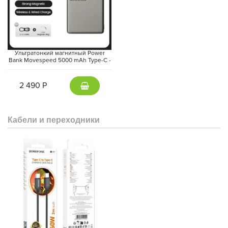
Для селфи и видеозвонков предусмотрена фронтальная
камера с разрешением 12 Мп. Она позволяет делать
качественные и детальные селфи, сохраняя все аккуратные
черты лица. Вы также можете использовать фронтальную
камеру для видеозвонков с высоким разрешением.
Ультратонкий магнитный Power
Bank Movespeed 5000 mAh Type-C -
внешний аккумулятор Magsafe
(Gray)
2 490 Р
Кабели и переходники