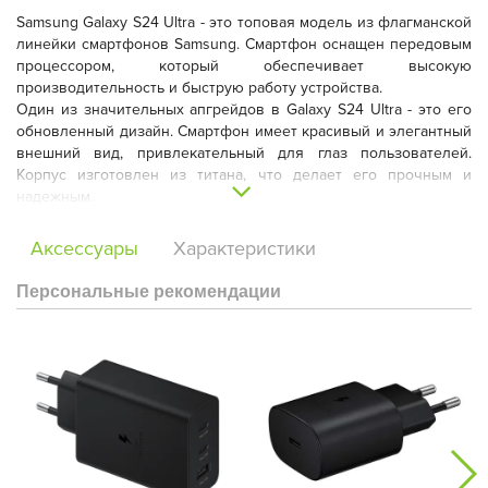
Samsung Galaxy S24 Ultra - это топовая модель из флагманской
линейки смартфонов Samsung. Смартфон оснащен передовым
процессором, который обеспечивает высокую
производительность и быструю работу устройства.
Один из значительных апгрейдов в Galaxy S24 Ultra - это его
обновленный дизайн. Смартфон имеет красивый и элегантный
внешний вид, привлекательный для глаз пользователей.
Корпус изготовлен из титана, что делает его прочным и
надежным.
Важным аспектом Galaxy S24 Ultra является его поддержка
новейших технологий. Смартфон обладает большим и
Аксессуары
Характеристики
качественным экраном, который обеспечивает яркие цвета и
отличную четкость изображения. Он также поддерживает
Персональные рекомендации
высокую частоту обновления экрана, что позволяет получить
плавную и мягкую отрисовку графики.
Кроме того, Galaxy S24 Ultra обладает защитой от попадания
пыли и влаги по стандарту IP68. Это означает, что смартфон
может выдерживать погружение в воду на определенную
глубину без повреждения. Эта функция пригодится
пользователям, которые активно пользуются своим
устройством на открытом воздухе или в условиях повышенной
влажности.