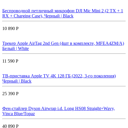
Беспроводной петличный микрофон DJI Mic Mini 2 (2 TX + 1
RX + Charging Case), Черный | Black
10 890 Р
Трекер Apple AirTag 2nd Gen (4шт в комплекте, MFEA4ZM/A)
Белый | White
11 590 Р
ТВ-приставка Apple TV 4K 128 ГБ (2022, 3-го поколения)
Черный | Black
25 390 Р
Фен-стайлер Dyson Airwrap i.d. Long HS08 Straight+Wavy,
Vinca Blue/Topaz
40 890 Р