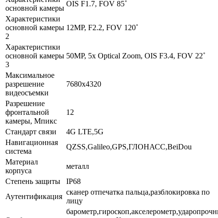
OIS F1.7, FOV 85˚
основной камеры
Характеристики
основной камеры
12MP, F2.2, FOV 120˚
2
Характеристики
основной камеры
50MP, 5x Optical Zoom, OIS F3.4, FOV 22˚
3
Максимальное
разрешение
7680x4320
видеосъемки
Разрешение
фронтальной
12
камеры, Мпикс
Стандарт связи
4G LTE,5G
Навигационная
QZSS,Galileo,GPS,ГЛОНАСС,BeiDou
система
Материал
металл
корпуса
Степень защиты
IP68
сканер отпечатка пальца,разблокировка по
Аутентификация
лицу
барометр,гироскоп,акселерометр,ударопроч