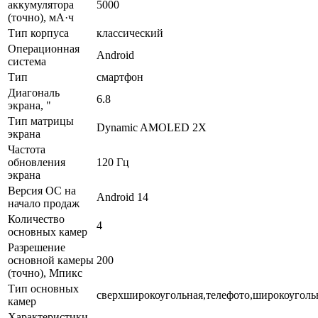
аккумулятора
5000
(точно), мА·ч
Тип корпуса
классический
Операционная
Android
система
Тип
смартфон
Диагональ
6.8
экрана, "
Тип матрицы
Dynamic AMOLED 2X
экрана
Частота
обновления
120 Гц
экрана
Версия ОС на
Android 14
начало продаж
Количество
4
основных камер
Разрешение
основной камеры
200
(точно), Мпикс
Тип основных
сверхширокоугольная,телефото,широкоуголь
камер
Характеристики