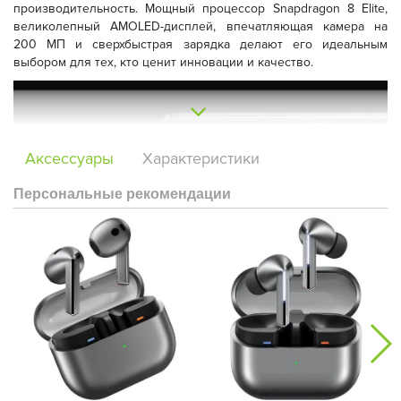
производительность. Мощный процессор Snapdragon 8 Elite,
великолепный AMOLED-дисплей, впечатляющая камера на
200 МП и сверхбыстрая зарядка делают его идеальным
выбором для тех, кто ценит инновации и качество.
Аксессуары
Характеристики
Персональные рекомендации
Производительность:
Snapdragon 8 Elite в сочетании с 16 ГБ
оперативной памяти обеспечивает плавную работу даже
самых требовательных приложений и игр. Забудьте о лагах и
зависаниях – Xiaomi 15 Ultra справится с любой задачей.
Дисплей:
Яркий и четкий 6,73-дюймовый AMOLED-дисплей с