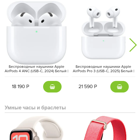
Дополнительные преимущества:
Xiaomi 15 Ultra оснащен всеми
современными технологиями: 5G, Wi-Fi 7, Bluetooth 5.4, NFC,
USB Type-C 3.2 Gen 2. Защита от воды и пыли по стандарту IP68
и ультразвуковой сканер отпечатков пальцев обеспечивают
безопасность и надежность.
Беспроводные наушники Apple
Беспроводные наушники Apple
AirPods 4 ANC (USB-C, 2024) Белый |
AirPods Pro 3 (USB-C, 2025) Белый |
White
White
18 190 Р
21 590 Р
Умные часы и браслеты