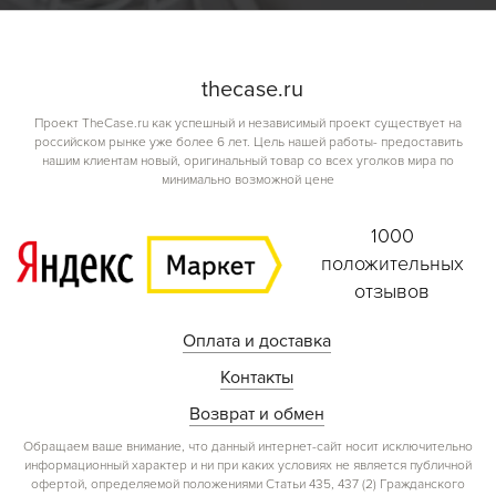
the
case.
ru
Проект TheCase.ru как успешный и независимый проект существует на
российском рынке уже более 6 лет. Цель нашей работы- предоставить
нашим клиентам новый, оригинальный товар со всех уголков мира по
минимально возможной цене
1000
положительных
отзывов
Оплата и доставка
Контакты
Возврат и обмен
Обращаем ваше внимание, что данный интернет-сайт носит исключительно
информационный характер и ни при каких условиях не является публичной
офертой, определяемой положениями Статьи 435, 437 (2) Гражданского