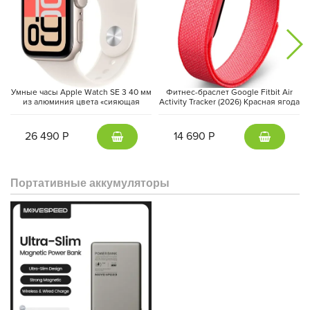
В заключение, Xiaomi 15 Ultra – это смартфон, который
удовлетворит потребности самых требовательных
пользователей. Он сочетает в себе передовые технологии,
высокую производительность, профессиональную камеру и
стильный дизайн.
Умные часы Apple Watch SE 3 40 мм
Фитнес-браслет Google Fitbit Air
из алюминия цвета «сияющая
Activity Tracker (2026) Красная ягода
звезда», спортивный ремешок
| Berry
«сияющая звезда» (S/M)
26 490 Р
14 690 Р
Портативные аккумуляторы