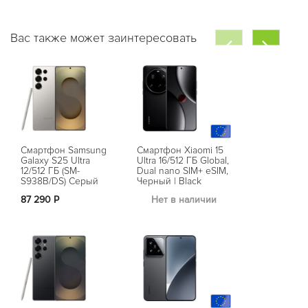
Вас также может заинтересовать
Смартфон Samsung
Смартфон Xiaomi 15
Смартфон G
Galaxy S25 Ultra
Ultra 16/512 ГБ Global,
Pixel 9 Pro 1
12/512 ГБ (SM-
Dual nano SIM+ eSIM,
Ореховый | 
S938B/DS) Серый
Черный | Black
(USA, Global)
Титан | Titanium Gray
87 290 Р
Нет в наличии
Нет в на