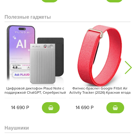
Полезные гаджеты
Аккумулятор и зарядка:
Xiaomi 15 Ultra не подведет в самый
ответственный момент благодаря емкой батарее на 5410 мАч.
А сверхбыстрая зарядка HyperCharge 90 Вт позволит
полностью зарядить смартфон за считанные минуты.
Цифровой диктофон Plaud Note с
Фитнес-браслет Google Fitbit Air
Беспроводная зарядка 80 Вт и обратная зарядка добавляют
поддержкой ChatGPT, Серебристый
Activity Tracker (2026) Красная ягода
| Silver
| Berry
удобства в использовании.
14 690 Р
14 690 Р
Наушники