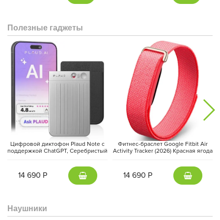
Полезные гаджеты
Аккумулятор и зарядка:
Xiaomi 15 Ultra не подведет в самый
ответственный момент благодаря емкой батарее на 5410 мАч.
А сверхбыстрая зарядка HyperCharge 90 Вт позволит
полностью зарядить смартфон за считанные минуты.
Цифровой диктофон Plaud Note с
Фитнес-браслет Google Fitbit Air
Беспроводная зарядка 80 Вт и обратная зарядка добавляют
поддержкой ChatGPT, Серебристый
Activity Tracker (2026) Красная ягода
| Silver
| Berry
удобства в использовании.
14 690 Р
14 690 Р
Наушники