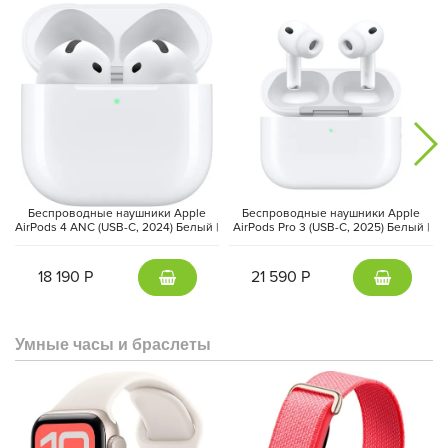
Дополнительные преимущества:
Xiaomi 15 Ultra оснащен всеми
современными технологиями: 5G, Wi-Fi 7, Bluetooth 5.4, NFC,
USB Type-C 3.2 Gen 2. Защита от воды и пыли по стандарту IP68
и ультразвуковой сканер отпечатков пальцев обеспечивают
безопасность и надежность.
Беспроводные наушники Apple
Беспроводные наушники Apple
AirPods 4 ANC (USB-C, 2024) Белый |
AirPods Pro 3 (USB-C, 2025) Белый |
White
White
18 190 Р
21 590 Р
Умные часы и браслеты