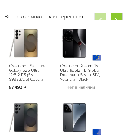
Вас также может заинтересовать
Смартфон Samsung
Смартфон Xiaomi 15
Смартфон G
Galaxy S25 Ultra
Ultra 16/512 ГБ Global,
Pixel 9 Pro 1
12/512 ГБ (SM-
Dual nano SIM+ eSIM,
Ореховый | 
S938B/DS) Серый
Черный | Black
(USA, Global)
Титан | Titanium Gray
87 490 Р
Нет в наличии
Нет в на