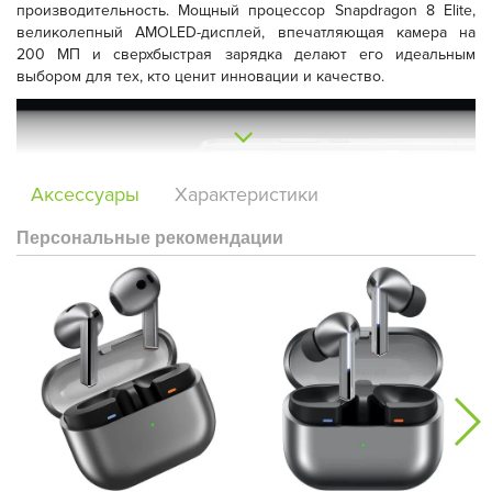
производительность. Мощный процессор Snapdragon 8 Elite,
великолепный AMOLED-дисплей, впечатляющая камера на
200 МП и сверхбыстрая зарядка делают его идеальным
выбором для тех, кто ценит инновации и качество.
Аксессуары
Характеристики
Персональные рекомендации
Производительность:
Snapdragon 8 Elite в сочетании с 16 ГБ
оперативной памяти обеспечивает плавную работу даже
самых требовательных приложений и игр. Забудьте о лагах и
зависаниях – Xiaomi 15 Ultra справится с любой задачей.
Дисплей:
Яркий и четкий 6,73-дюймовый AMOLED-дисплей с