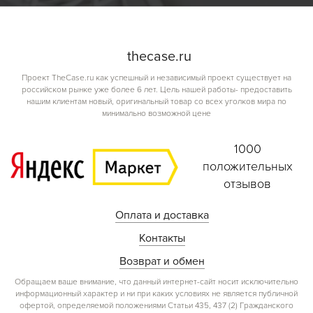
the
case.
ru
Проект TheCase.ru как успешный и независимый проект существует на
российском рынке уже более 6 лет. Цель нашей работы- предоставить
нашим клиентам новый, оригинальный товар со всех уголков мира по
минимально возможной цене
1000
положительных
отзывов
Оплата и доставка
Контакты
Возврат и обмен
Обращаем ваше внимание, что данный интернет-сайт носит исключительно
информационный характер и ни при каких условиях не является публичной
офертой, определяемой положениями Статьи 435, 437 (2) Гражданского