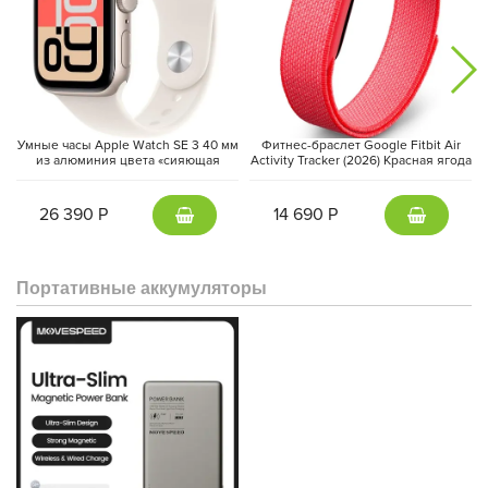
В заключение, Xiaomi 15 Ultra – это смартфон, который
удовлетворит потребности самых требовательных
пользователей. Он сочетает в себе передовые технологии,
высокую производительность, профессиональную камеру и
стильный дизайн.
Умные часы Apple Watch SE 3 40 мм
Фитнес-браслет Google Fitbit Air
из алюминия цвета «сияющая
Activity Tracker (2026) Красная ягода
звезда», спортивный ремешок
| Berry
«сияющая звезда» (S/M)
26 390 Р
14 690 Р
Портативные аккумуляторы