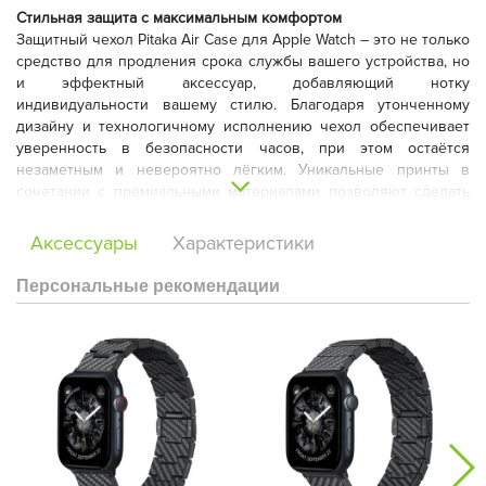
Стильная защита с максимальным комфортом
Защитный чехол Pitaka Air Case для Apple Watch – это не только
средство для продления срока службы вашего устройства, но
и эффектный аксессуар, добавляющий нотку
индивидуальности вашему стилю. Благодаря утонченному
дизайну и технологичному исполнению чехол обеспечивает
уверенность в безопасности часов, при этом остаётся
незаметным и невероятно лёгким. Уникальные принты в
сочетании с премиальными материалами позволяют сделать
ваши Apple Watch не только функциональными, но и
выразительными.
Аксессуары
Характеристики
Персональные рекомендации