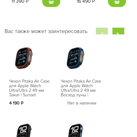
11 390 Р
16 490 Р
Вас также может заинтересовать
Чехол Pitaka Air Case
Чехол Pitaka Air Case
Чехол Pitaka
для Apple Watch
для Apple Watch
для Apple W
Ultra/Ultra 2 49 мм
Ultra/Ultra 2 49 мм
Series 10 - 4
Закат | Sunset
Восход луны |
Закат | Sunse
Moonrise
4 190 Р
Нет в наличии
Нет в на