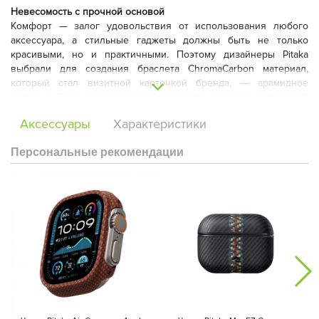
Невесомость с прочной основой
Комфорт — залог удовольствия от использования любого
аксессуара, а стильные гаджеты должны быть не только
красивыми, но и практичными. Поэтому дизайнеры Pitaka
выбрали для создания браслета ChromaCarbon материал,
который стал визитной карточкой бренда, — арамидное
волокно. Этот инновационный материал прочнее стали в 10
раз, но при этом легче металла в 5 раз. Использование
Аксессуары
Характеристики
арамидного волокна позволило создать браслет, который
обладает высокой прочностью и при этом почти неощутим на
Персональные рекомендации
запястье. Его лёгкость и надёжность делают аксессуар
идеальным спутником в повседневной жизни.