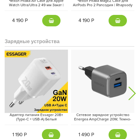
Чехол Pitaka Air Case для Apple
Чехол Pitaka MagEZ Case для
Watch Ultra/Ultra 2 49 мм Закат |
AirPods Pro 2 Рапсодия | Rhapsody
Sunset
Выдержит всё
4 190 Р
4 190 Р
Повседневные испытания, такие как тренировки, смена
температур или контакт с водой, часто становятся настоящим
вызовом для аксессуаров. Однако ремешок ChromaCarbon
Зарядные устройства
спроектирован так, чтобы справиться с любыми трудностями.
Он не боится пота, воды, растяжений и даже времени:
арамидное волокно сохраняет первоначальный внешний вид,
не тускнеет и не изнашивается со временем. Любая грязь или
капли легко очищаются — достаточно просто промыть браслет
под струей воды. Если вы живёте активной жизнью или
предъявляете высокие требования к своей технике,
ChromaCarbon — это долгосрочный партнёр, способный
выдержать всё, что вы ему предложите.
Адаптер питания Essager 20Вт
Сетевое зарядное устройство
(Type-C + USB-A) Белый
Energea AmpCharge 20W, Темно-
серый | Gunmetal
1 190 Р
1 490 Р