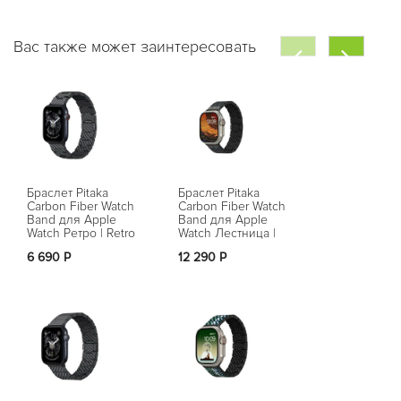
Вас также может заинтересовать
Браслет Pitaka
Браслет Pitaka
Браслет Pita
Carbon Fiber Watch
Carbon Fiber Watch
Carbon Fiber
Band для Apple
Band для Apple
Band для Ap
Watch Ретро | Retro
Watch Лестница |
Watch Рапсо
Stairs
Rhapsody
6 690 Р
12 290 Р
Нет в на