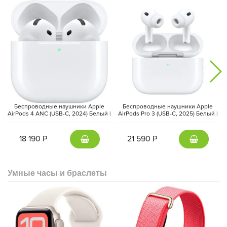
Надёжная фиксация
Pitaka уделяет особое внимание не только внешнему виду, но
и безопасности аксессуаров. Для ремешка ChromaCarbon был
разработан запатентованный магнитный замок, который не
Беспроводные наушники Apple
Беспроводные наушники Apple
даст браслету случайно разжаться. Умная защелка с
AirPods 4 ANC (USB-C, 2024) Белый |
AirPods Pro 3 (USB-C, 2025) Белый |
магнитным механизмом обеспечивает надёжность крепления
White
White
и комфортное использование даже в активной
18 190 Р
21 590 Р
повседневности.
Умные часы и браслеты