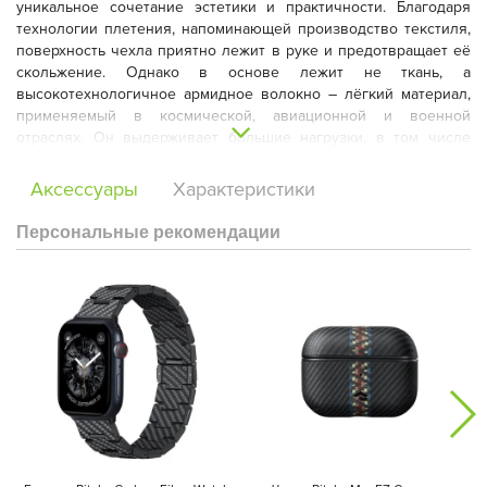
уникальное сочетание эстетики и практичности. Благодаря
технологии плетения, напоминающей производство текстиля,
поверхность чехла приятно лежит в руке и предотвращает её
скольжение. Однако в основе лежит не ткань, а
высокотехнологичное армидное волокно – лёгкий материал,
применяемый в космической, авиационной и военной
отраслях. Он выдерживает большие нагрузки, в том числе
сильные удары. Несмотря на невероятную тонкость чехла, он
гарантирует полноценную защиту устройства, не утяжеляя и
Аксессуары
Характеристики
не увеличивая его размеры.
Персональные рекомендации