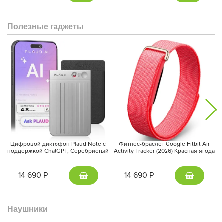
Превосходное дополнение к вашему образу
Совершенство кроется в деталях, и аксессуары всегда
помогают сделать стиль уникальным и удобным. Чехол Pitaka
Полезные гаджеты
PTK поддерживает технологию MagSafe, что позволяет
использовать его с беспроводными зарядными устройствами,
дополнительными держателями, внешними аккумуляторами и
другими гаджетами. Можно легко добавить ремешок для руки
или шеи либо оснастить чехол кольцом-держателем, что
добавляет комфорта в повседневном использовании.
Цифровой диктофон Plaud Note с
Фитнес-браслет Google Fitbit Air
поддержкой ChatGPT, Серебристый
Activity Tracker (2026) Красная ягода
| Silver
| Berry
14 690 Р
14 690 Р
Наушники