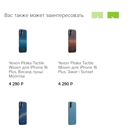
Вас также может заинтересовать
Чехол Pitaka Tactile
Чехол Pitaka Tactile
Чехол Pitaka 
Woven для iPhone 16
Woven для iPhone 16
Slim для iPh
Plus, Восход луны|
Plus, Закат | Sunset
Plus, Черный 
Moonrise
4 290 Р
4 290 Р
Нет в на