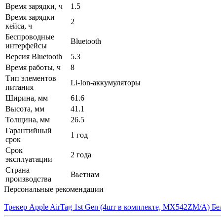
Время зарядки, ч
1.5
Время зарядки
2
кейса, ч
Беспроводные
Bluetooth
интерфейсы
Версия Bluetooth
5.3
Время работы, ч
8
Тип элементов
Li-Ion-аккумуляторы
питания
Ширина, мм
61.6
Высота, мм
41.1
Толщина, мм
26.5
Гарантийный
1 год
срок
Срок
2 года
эксплуатации
Страна
Вьетнам
производства
Персональные рекомендации
Трекер Apple AirTag 1st Gen (4шт в комплекте, MX542ZM/A) Бе