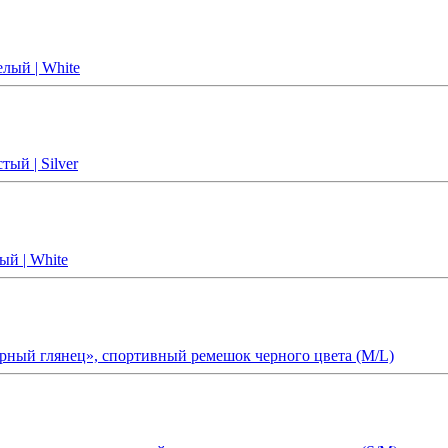
лый | White
тый | Silver
ый | White
ёрный глянец», спортивный ремешок черного цвета (M/L)