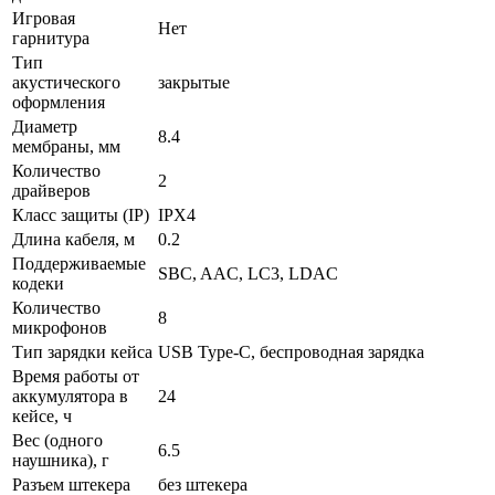
Игровая
Нет
гарнитура
Тип
акустического
закрытые
оформления
Диаметр
8.4
мембраны, мм
Количество
2
драйверов
Класс защиты (IP)
IPX4
Длина кабеля, м
0.2
Поддерживаемые
SBC, AAC, LC3, LDAC
кодеки
Количество
8
микрофонов
Тип зарядки кейса
USB Type-C, беспроводная зарядка
Время работы от
аккумулятора в
24
кейсе, ч
Вес (одного
6.5
наушника), г
Разъем штекера
без штекера