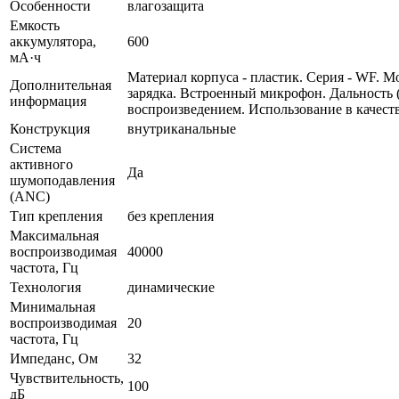
Особенности
влагозащита
Емкость
аккумулятора,
600
мА·ч
Материал корпуса - пластик. Серия - WF. 
Дополнительная
зарядка. Встроенный микрофон. Дальность (
информация
воспроизведением. Использование в качеств
Конструкция
внутриканальные
Система
активного
Да
шумоподавления
(ANC)
Тип крепления
без крепления
Максимальная
воспроизводимая
40000
частота, Гц
Технология
динамические
Минимальная
воспроизводимая
20
частота, Гц
Импеданс, Ом
32
Чувствительность,
100
дБ