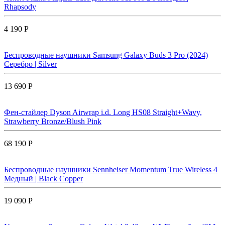
Rhapsody
4 190 Р
Беспроводные наушники Samsung Galaxy Buds 3 Pro (2024)
Серебро | Silver
13 690 Р
Фен-стайлер Dyson Airwrap i.d. Long HS08 Straight+Wavy,
Strawberry Bronze/Blush Pink
68 190 Р
Беспроводные наушники Sennheiser Momentum True Wireless 4
Медный | Black Copper
19 090 Р