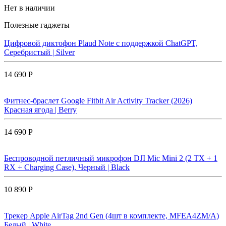
Нет в наличии
Полезные гаджеты
Цифровой диктофон Plaud Note с поддержкой ChatGPT,
Серебристый | Silver
14 690 Р
Фитнес-браслет Google Fitbit Air Activity Tracker (2026)
Красная ягода | Berry
14 690 Р
Беспроводной петличный микрофон DJI Mic Mini 2 (2 TX + 1
RX + Charging Case), Черный | Black
10 890 Р
Трекер Apple AirTag 2nd Gen (4шт в комплекте, MFEA4ZM/A)
Белый | White