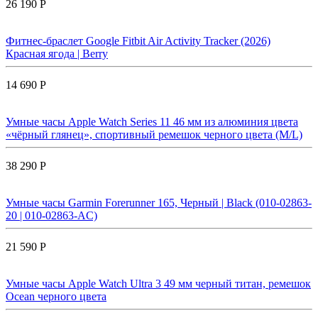
26 190 Р
Фитнес-браслет Google Fitbit Air Activity Tracker (2026)
Красная ягода | Berry
14 690 Р
Умные часы Apple Watch Series 11 46 мм из алюминия цвета
«чёрный глянец», спортивный ремешок черного цвета (M/L)
38 290 Р
Умные часы Garmin Forerunner 165, Черный | Black (010-02863-
20 | 010-02863-AC)
21 590 Р
Умные часы Apple Watch Ultra 3 49 мм черный титан, ремешок
Ocean черного цвета