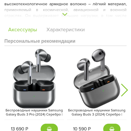
высокотехнологичное армидное волокно – лёгкий материал,
применяемый в космической, авиационной и военной
отраслях. Он выдерживает большие нагрузки, в том числе
сильные удары. Несмотря на невероятную тонкость чехла, он
гарантирует полноценную защиту устройства, не утяжеляя и
Аксессуары
Характеристики
не увеличивая его размеры.
Персональные рекомендации
Детализация и удобство
Pitaka продумывает свои аксессуары до мельчайших деталей,
чтобы они не только радовали глаз, но и были удобны в
использовании. Все вырезы на чехле выполнены с идеальной
точностью, что обеспечивает лёгкий доступ ко всем кнопкам и
динамикам. Для защиты самых уязвимых мест смартфона –
экрана и камеры – предусмотрен небольшой бортик, который
предотвращает повреждения при случайных падениях или
контакте с поверхностями.
Беспроводные наушники Samsung
Беспроводные наушники Samsung
Galaxy Buds 3 Pro (2024) Серебро |
Galaxy Buds 3 (2024) Серебро |
Silver
Silver
Превосходное дополнение к вашему образу
13 690 Р
10 590 Р