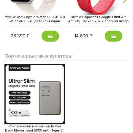
Умные часы Apple Watch SE 3 40 мм
Фитнес-браслет Google Fitbit Air
из алюминия цвета «сияющая
Activity Tracker (2026) Красная ягода
звезда», спортивный ремешок
| Berry
«сияющая звезда» (S/M)
26 390 Р
14 690 Р
Портативные аккумуляторы
Ультратонкий магнитный Power
Bank Movespeed 5000 mAh Type-C -