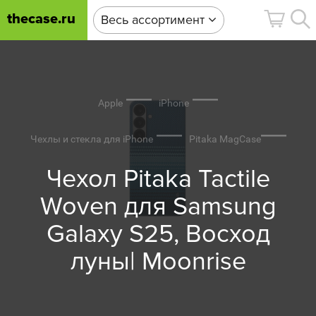
thecase.ru
Весь ассортимент
Apple
iPhone
Чехлы и стекла для iPhone
Pitaka MagCase
Чехол Pitaka Tactile
Woven для Samsung
Galaxy S25, Восход
луны| Moonrise