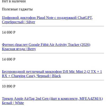
Нет в наличии
Полезные гаджеты
Цифровой диктофон Plaud Note с поддержкой ChatGPT,
Серебристый | Silver
14 690 Р
Фитнес-браслет Google Fitbit Air Activity Tracker (2026)
Красная ягода | Berry
14 690 Р
Беспроводной петличный микрофон DJI Mic Mini 2 (2 TX + 1
RX + Charging Case), Черный | Black
10 890 Р
Трекер Apple AirTag 2nd Gen (4шт в комплекте, MFEA4ZM/A)
Белый | White