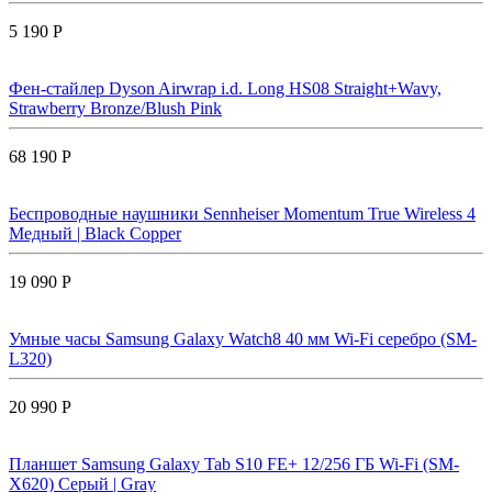
5 190 Р
Фен-стайлер Dyson Airwrap i.d. Long HS08 Straight+Wavy,
Strawberry Bronze/Blush Pink
68 190 Р
Беспроводные наушники Sennheiser Momentum True Wireless 4
Медный | Black Copper
19 090 Р
Умные часы Samsung Galaxy Watch8 40 мм Wi-Fi серебро (SM-
L320)
20 990 Р
Планшет Samsung Galaxy Tab S10 FE+ 12/256 ГБ Wi-Fi (SM-
X620) Серый | Gray