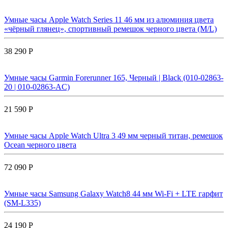
Умные часы Apple Watch Series 11 46 мм из алюминия цвета
«чёрный глянец», спортивный ремешок черного цвета (M/L)
38 290 Р
Умные часы Garmin Forerunner 165, Черный | Black (010-02863-
20 | 010-02863-AC)
21 590 Р
Умные часы Apple Watch Ultra 3 49 мм черный титан, ремешок
Ocean черного цвета
72 090 Р
Умные часы Samsung Galaxy Watch8 44 мм Wi-Fi + LTE гарфит
(SM-L335)
24 190 Р