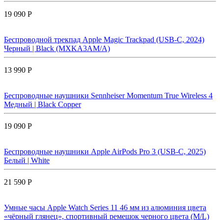
19 090 Р
Беспроводной трекпад Apple Magic Trackpad (USB-C, 2024)
Черный | Black (MXKA3AM/A)
13 990 Р
Беспроводные наушники Sennheiser Momentum True Wireless 4
Медный | Black Copper
19 090 Р
Беспроводные наушники Apple AirPods Pro 3 (USB-C, 2025)
Белый | White
21 590 Р
Умные часы Apple Watch Series 11 46 мм из алюминия цвета
«чёрный глянец», спортивный ремешок черного цвета (M/L)