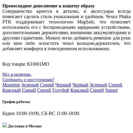
Превосходное дополнение к вашему образу
Совершенство кроется в деталях, и аксессуары всегда
помогают сделать стиль уникальным и удобным. Чехол Pitaka
PTK поддерживает технологию MagSafe, что позволяет
использовать его с беспроводными зарядными устройствами,
дополнительными держателями, внешними аккумуляторами и
другими гаджетами. Можно легко добавить ремешок для руки
или шеи либо оснастить чехол кольцом-держателем, что
добавляет комфорта в повседневном использовании.
Код товара:
KI1601MO
Нет в наличии.
Сообщить о поступлении?
Moonrise
Зеленый
Синий
Черный
Черный
Зеленый
Синий
Красный
Синий
Синий
Голубой
Красный
Синий
Sunset
График работы:
Будни 10:00-19:00, СБ-ВС 11:00-18:00.
Доставка в Москве