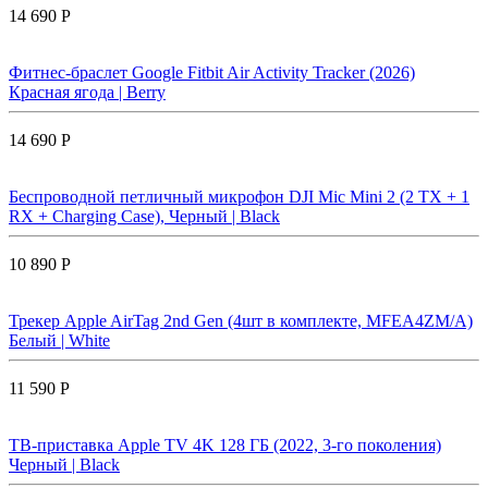
14 690 Р
Фитнес-браслет Google Fitbit Air Activity Tracker (2026)
Красная ягода | Berry
14 690 Р
Беспроводной петличный микрофон DJI Mic Mini 2 (2 TX + 1
RX + Charging Case), Черный | Black
10 890 Р
Трекер Apple AirTag 2nd Gen (4шт в комплекте, MFEA4ZM/A)
Белый | White
11 590 Р
ТВ-приставка Apple TV 4K 128 ГБ (2022, 3-го поколения)
Черный | Black