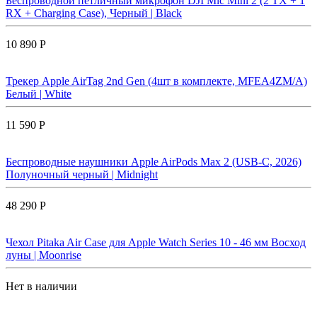
Беспроводной петличный микрофон DJI Mic Mini 2 (2 TX + 1
RX + Charging Case), Черный | Black
10 890 Р
Трекер Apple AirTag 2nd Gen (4шт в комплекте, MFEA4ZM/A)
Белый | White
11 590 Р
Беспроводные наушники Apple AirPods Max 2 (USB-C, 2026)
Полуночный черный | Midnight
48 290 Р
Чехол Pitaka Air Case для Apple Watch Series 10 - 46 мм Восход
луны | Moonrise
Нет в наличии