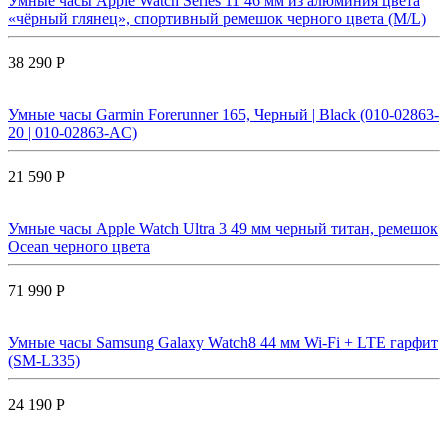
Умные часы Apple Watch Series 11 46 мм из алюминия цвета
«чёрный глянец», спортивный ремешок черного цвета (M/L)
38 290 Р
Умные часы Garmin Forerunner 165, Черный | Black (010-02863-
20 | 010-02863-AC)
21 590 Р
Умные часы Apple Watch Ultra 3 49 мм черный титан, ремешок
Ocean черного цвета
71 990 Р
Умные часы Samsung Galaxy Watch8 44 мм Wi-Fi + LTE гарфит
(SM-L335)
24 190 Р