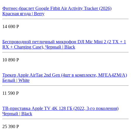
Фитнес-браслет Google Fitbit Air Activity Tracker (2026)
Красная ягода | Berry
14 690 Р
Беспроводной петличный микрофон DJI Mic Mini 2 (2 TX + 1
RX + Charging Case), Черный | Black
10 890 Р
Трекер Apple AirTag 2nd Gen (4шт в комплекте, MFEA4ZM/A)
Белый | White
11 590 Р
ТВ-приставка Apple TV 4K 128 ГБ (2022, 3-го поколения)
Черный | Black
25 390 Р