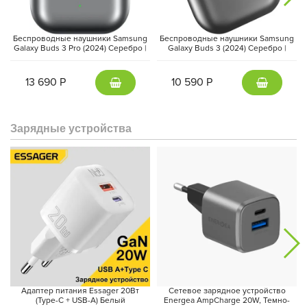
Если говорить о фотографических возможностях, то камера
Беспроводные наушники Samsung
Беспроводные наушники Samsung
Galaxy S25 Ultra не оставляет равнодушным. Основной модуль
Galaxy Buds 3 Pro (2024) Серебро |
Galaxy Buds 3 (2024) Серебро |
Silver
Silver
включает в себя четыре мощных объектива, начиная с 200
МП для создания высокодетализированных снимков и
13 690 Р
10 590 Р
заканчивая 10 МП для захвата ультрашироких кадров.
Оптическая стабилизация изображения обеспечивает
четкость даже в условиях низкой освещенности, а цифровой
Зарядные устройства
зум до 100x позволяет фотографировать удалённые объекты
без потери качества изображения. Возможность записи видео
в разрешении 8K при 30 кадрах в секунду превращает
обычные моменты в настоящие кинематографические
произведения.
Адаптер питания Essager 20Вт
Сетевое зарядное устройство
(Type-C + USB-A) Белый
Energea AmpCharge 20W, Темно-