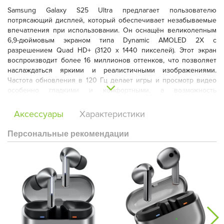
Samsung Galaxy S25 Ultra предлагает пользователю
потрясающий дисплей, который обеспечивает незабываемые
впечатления при использовании. Он оснащён великолепным
6,9-дюймовым экраном типа Dynamic AMOLED 2X с
разрешением Quad HD+ (3120 x 1440 пикселей). Этот экран
воспроизводит более 16 миллионов оттенков, что позволяет
наслаждаться яркими и реалистичными изображениями.
Частота обновления в 120 Гц делает игры и просмотр видео
особенно гладкими и комфортными, а возможность
использования S Pen открывает новые горизонты для
творчества и записей.
Аксессуары
Характеристики
Персональные рекомендации