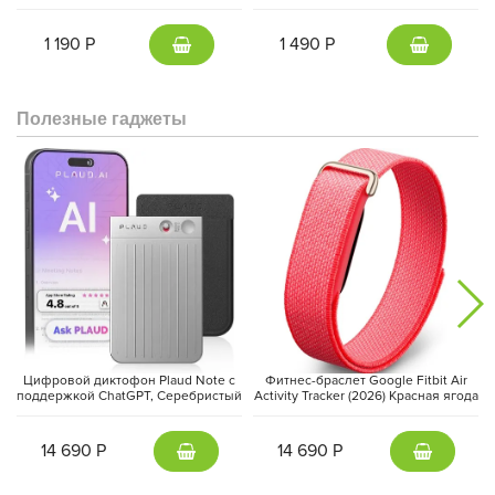
серый | Gunmetal
1 190 Р
1 490 Р
Кроме того, фронтальная камера на 12 МП с автофокусом
Полезные гаджеты
идеально подходит для селфи, а режим замедленной съёмки
позволяет создавать удивительные видеоролики.
Что касается хранения данных, Galaxy S25 Ultra предлагает 12
ГБ оперативной памяти, что обеспечивает не только
молниеносную работу с приложениями, но и возможность
хранить большое количество медиафайлов.
Цифровой диктофон Plaud Note с
Фитнес-браслет Google Fitbit Air
поддержкой ChatGPT, Серебристый
Activity Tracker (2026) Красная ягода
| Silver
| Berry
14 690 Р
14 690 Р