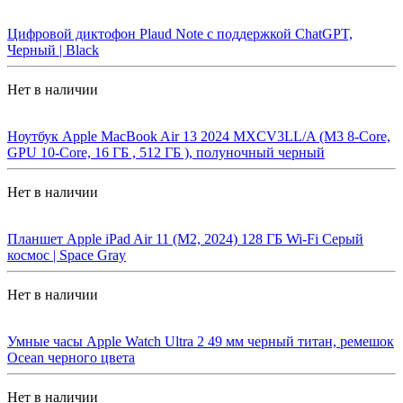
Цифровой диктофон Plaud Note с поддержкой ChatGPT,
Черный | Black
Нет в наличии
Ноутбук Apple MacBook Air 13 2024 MXCV3LL/A (M3 8-Core,
GPU 10-Core, 16 ГБ , 512 ГБ ), полуночный черный
Нет в наличии
Планшет Apple iPad Air 11 (M2, 2024) 128 ГБ Wi-Fi Cерый
космос | Space Gray
Нет в наличии
Умные часы Apple Watch Ultra 2 49 мм черный титан, ремешок
Ocean черного цвета
Нет в наличии