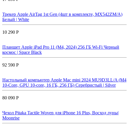
Трекер Apple AirTag 1st Gen (4шт в комплекте, MX542ZM/A)
Белый | White
10 290 Р
Планшет Apple iPad Pro 11 (M4, 2024) 256 ГБ Wi-Fi Черный
космос | Space Black
92 590 Р
Настольный компьютер Apple Mac mini 2024 MU9D3LL/A (M4
10-Core, GPU 10-core, 16 ГБ, 256 ГБ) Серебристый | Silver
80 090 Р
Чехол Pitaka Tactile Woven для iPhone 16 Plus, Восход луны|
Moonrise