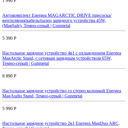
1 990 Р
Автокомплект Energea MAGARCTIC DRIVE присоска/
вентиляция/кабель/палец зарядного устройства 45W,
(MagSafe), Темно-серый | Gunmetal
5 390 Р
Настольное зарядное устройство 4в1 с охлаждением Energea
MagArctic Stand, с сетевым зарядным устройством 65W,
Темно-серый | Gunmetal
8 890 Р
Настольное зарядное устройство со стерео колонкой Energea
MagAudio Stand, Темно-серый | Gunmetal
5 990 Р
Настольное зарядное устройство 2в1 Energea MagDuo ARC,