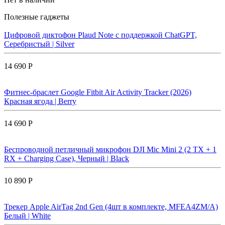
Полезные гаджеты
Цифровой диктофон Plaud Note с поддержкой ChatGPT,
Серебристый | Silver
14 690 Р
Фитнес-браслет Google Fitbit Air Activity Tracker (2026)
Красная ягода | Berry
14 690 Р
Беспроводной петличный микрофон DJI Mic Mini 2 (2 TX + 1
RX + Charging Case), Черный | Black
10 890 Р
Трекер Apple AirTag 2nd Gen (4шт в комплекте, MFEA4ZM/A)
Белый | White