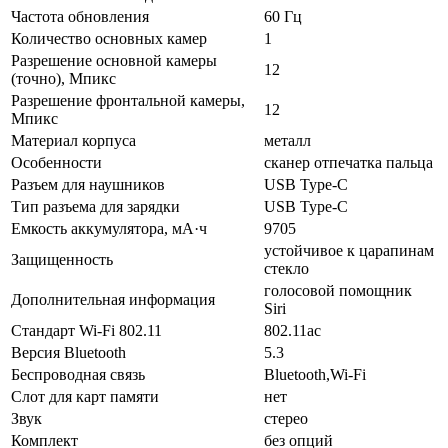
Частота обновления
60 Гц
Количество основных камер
1
Разрешение основной камеры
12
(точно), Мпикс
Разрешение фронтальной камеры,
12
Мпикс
Материал корпуса
металл
Особенности
cканер отпечатка пальца
Разъем для наушников
USB Type-C
Тип разъема для зарядки
USB Type-C
Емкость аккумулятора, мА·ч
9705
устойчивое к царапинам
Защищенность
стекло
голосовой помощник
Дополнительная информация
Siri
Стандарт Wi-Fi 802.11
802.11ac
Версия Bluetooth
5.3
Беспроводная связь
Bluetooth,Wi-Fi
Слот для карт памяти
нет
Звук
стерео
Комплект
без опций