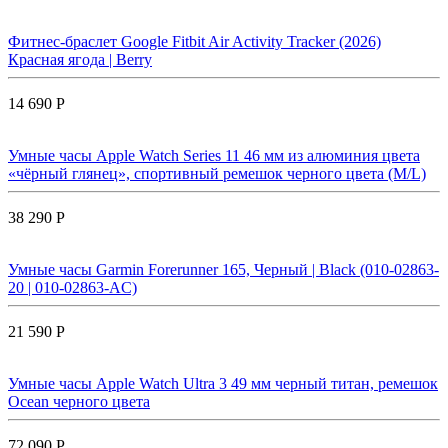
Фитнес-браслет Google Fitbit Air Activity Tracker (2026)
Красная ягода | Berry
14 690 Р
Умные часы Apple Watch Series 11 46 мм из алюминия цвета
«чёрный глянец», спортивный ремешок черного цвета (M/L)
38 290 Р
Умные часы Garmin Forerunner 165, Черный | Black (010-02863-
20 | 010-02863-AC)
21 590 Р
Умные часы Apple Watch Ultra 3 49 мм черный титан, ремешок
Ocean черного цвета
72 090 Р