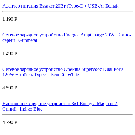
Адаптер питания Essager 20Вт (Type-C + USB-A) Белый
1 190 Р
Сетевое зарядное устройство Energea AmpCharge 20W, Темно-
серый | Gunmetal
1 490 Р
Сетевое зарядное устройство OnePlus Supervooc Dual Ports
120W + кабель Type-C, Белый | White
4 590 Р
Настольное зарядное устройство 3в1 Energea MagTrio 2,
Синий | Indigo Blue
4 790 Р