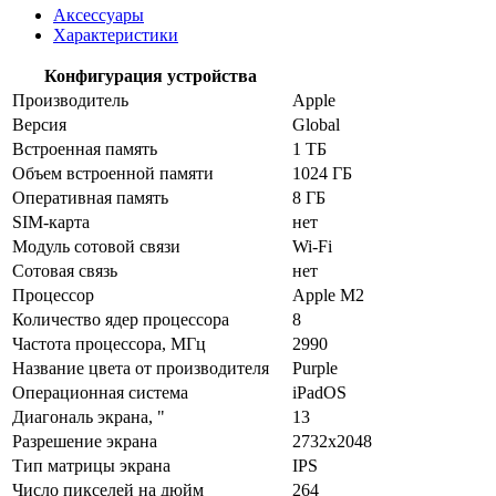
Аксессуары
Характеристики
Конфигурация устройства
Производитель
Apple
Версия
Global
Встроенная память
1 ТБ
Объем встроенной памяти
1024 ГБ
Оперативная память
8 ГБ
SIM-карта
нет
Модуль сотовой связи
Wi-Fi
Сотовая связь
нет
Процессор
Apple M2
Количество ядер процессора
8
Частота процессора, МГц
2990
Название цвета от производителя
Purple
Операционная система
iPadOS
Диагональ экрана, "
13
Разрешение экрана
2732x2048
Тип матрицы экрана
IPS
Число пикселей на дюйм
264