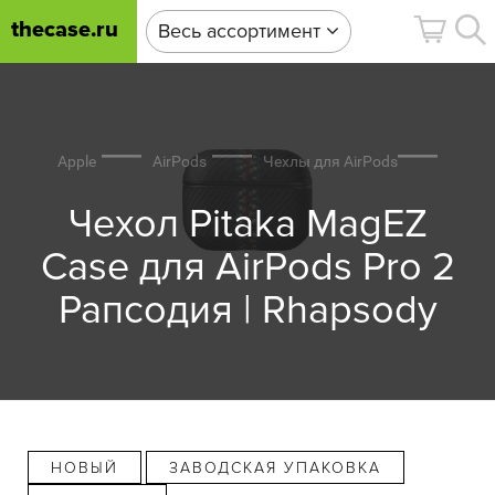
thecase.ru
Весь ассортимент
Apple
AirPods
Чехлы для AirPods
Чехол Pitaka MagEZ
Case для AirPods Pro 2
Рапсодия | Rhapsody
НОВЫЙ
ЗАВОДСКАЯ УПАКОВКА