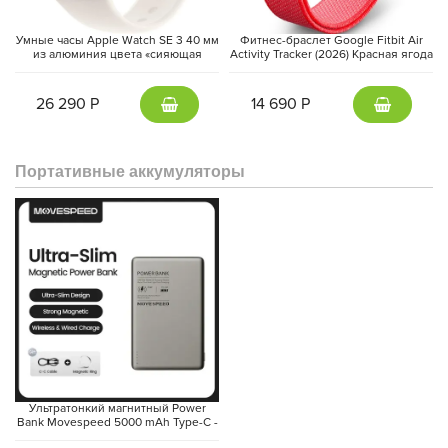
Умные часы Apple Watch SE 3 40 мм
Фитнес-браслет Google Fitbit Air
из алюминия цвета «сияющая
Activity Tracker (2026) Красная ягода
звезда», спортивный ремешок
| Berry
«сияющая звезда» (S/M)
26 290 Р
14 690 Р
Портативные аккумуляторы
Ультратонкий магнитный Power
Bank Movespeed 5000 mAh Type-C -
внешний аккумулятор Magsafe