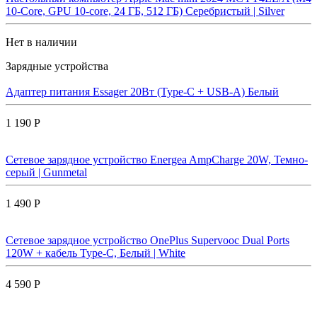
10-Core, GPU 10-core, 24 ГБ, 512 ГБ) Серебристый | Silver
Нет в наличии
Зарядные устройства
Адаптер питания Essager 20Вт (Type-C + USB-A) Белый
1 190 Р
Сетевое зарядное устройство Energea AmpCharge 20W, Темно-
серый | Gunmetal
1 490 Р
Сетевое зарядное устройство OnePlus Supervooc Dual Ports
120W + кабель Type-C, Белый | White
4 590 Р