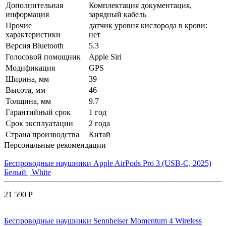
Дополнительная
Комплектация документация,
информация
зарядный кабель
Прочие
датчик уровня кислорода в крови:
характеристики
нет
Версия Bluetooth
5.3
Голосовой помощник
Apple Siri
Модификация
GPS
Ширина, мм
39
Высота, мм
46
Толщина, мм
9.7
Гарантийный срок
1 год
Срок эксплуатации
2 года
Страна производства
Китай
Персональные рекомендации
Беспроводные наушники Apple AirPods Pro 3 (USB-C, 2025)
Белый | White
21 590 Р
Беспроводные наушники Sennheiser Momentum 4 Wireless