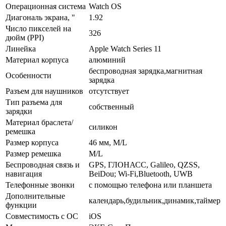
Операционная система
Watch OS
Диагональ экрана, "
1.92
Число пикселей на
326
дюйм (PPI)
Линейка
Apple Watch Series 11
Материал корпуса
алюминий
беспроводная зарядка,магнитная
Особенности
зарядка
Разъем для наушников
отсутствует
Тип разъема для
собственный
зарядки
Материал браслета/
силикон
ремешка
Размер корпуса
46 мм, M/L
Размер ремешка
M/L
Беспроводная связь и
GPS, ГЛОНАСС, Galileo, QZSS,
навигация
BeiDou; Wi‑Fi,Bluetooth, UWB
Телефонные звонки
с помощью телефона или планшета
Дополнительные
календарь,будильник,динамик,таймер
функции
Совместимость с ОС
iOS