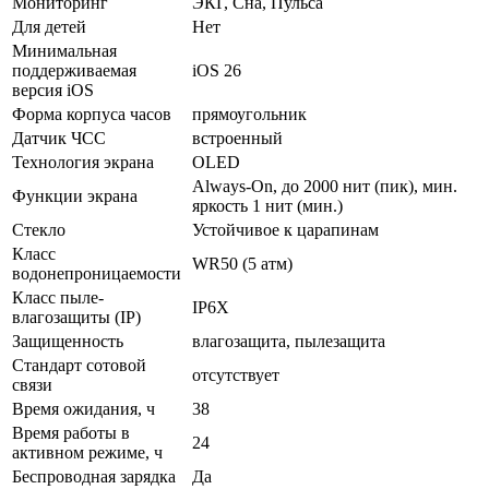
Мониторинг
ЭКГ, Сна, Пульса
Для детей
Нет
Минимальная
поддерживаемая
iOS 26
версия iOS
Форма корпуса часов
прямоугольник
Датчик ЧСС
встроенный
Технология экрана
OLED
Always‑On, до 2000 нит (пик), мин.
Функции экрана
яркость 1 нит (мин.)
Стекло
Устойчивое к царапинам
Класс
WR50 (5 атм)
водонепроницаемости
Класс пыле-
IP6X
влагозащиты (IP)
Защищенность
влагозащита, пылезащита
Стандарт сотовой
отсутствует
связи
Время ожидания, ч
38
Время работы в
24
активном режиме, ч
Беспроводная зарядка
Да