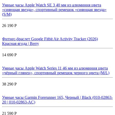
Умные часы Apple Watch SE 3 40 мм из алюминия цвета
«сияющая звезда», спортивный ремешок «сияющая звезда»
(S/M)
26 190 Р
Фитнес-браслет Google Fitbit Air Activity Tracker (2026)
Красная ягода | Berry
14 690 Р
Умные часы Apple Watch Series 11 46 мм из алюминия цвета
«чёрный глянец», спортивный ремешок черного цвета (M/L)
38 290 Р
Умные часы Garmin Forerunner 165, Черный | Black (010-02863-
20 | 010-02863-AC)
21 590 Р