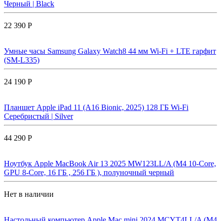
Черный | Black
22 390 Р
Умные часы Samsung Galaxy Watch8 44 мм Wi-Fi + LTE гарфит
(SM-L335)
24 190 Р
Планшет Apple iPad 11 (A16 Bionic, 2025) 128 ГБ Wi-Fi
Серебристый | Silver
44 290 Р
Ноутбук Apple MacBook Air 13 2025 MW123LL/A (M4 10-Core,
GPU 8-Core, 16 ГБ , 256 ГБ ), полуночный черный
Нет в наличии
Настольный компьютер Apple Mac mini 2024 MCYT4LL/A (M4