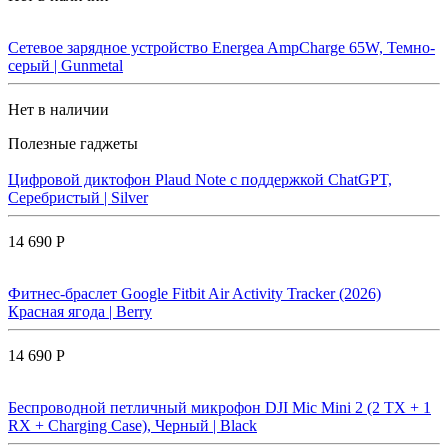
Сетевое зарядное устройство Energea AmpCharge 65W, Темно-
серый | Gunmetal
Нет в наличии
Полезные гаджеты
Цифровой диктофон Plaud Note с поддержкой ChatGPT,
Серебристый | Silver
14 690 Р
Фитнес-браслет Google Fitbit Air Activity Tracker (2026)
Красная ягода | Berry
14 690 Р
Беспроводной петличный микрофон DJI Mic Mini 2 (2 TX + 1
RX + Charging Case), Черный | Black