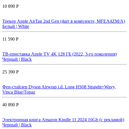
10 890 Р
Трекер Apple AirTag 2nd Gen (4шт в комплекте, MFEA4ZM/A)
Белый | White
11 590 Р
ТВ-приставка Apple TV 4K 128 ГБ (2022, 3-го поколения)
Черный | Black
25 390 Р
Фен-стайлер Dyson Airwrap i.d. Long HS08 Straight+Wavy,
Vinca Blue/Topaz
40 890 Р
Электронная книга Amazon Kindle 11 2024 16Gb (с рекламой)
Черный | Black