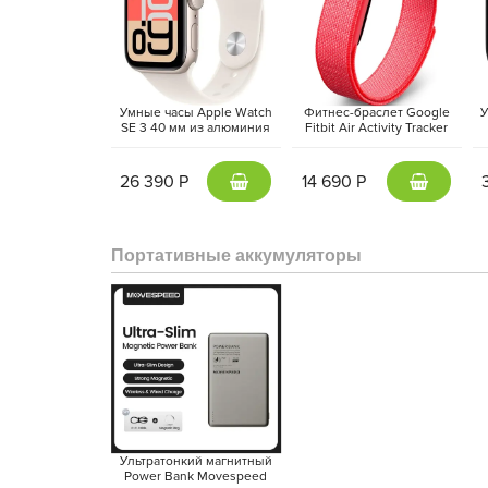
Умные часы Apple Watch
Фитнес-браслет Google
У
SE 3 40 мм из алюминия
Fitbit Air Activity Tracker
цвета «сияющая звезда»,
(2026) Красная ягода |
а
спортивный ремешок
Berry
«сияющая звезда» (S/M)
26 390 Р
14 690 Р
Портативные аккумуляторы
Интеграция с экосистемой Apple делает часы у
звонки, музыка и даже бесконтактные платежи в
стильный и функциональный гаджет, который помо
связи в любой ситуации.
Ультратонкий магнитный
Power Bank Movespeed