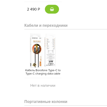
5000 mAh Type-C -
внешний аккумулятор
Magsafe (Gray)
2 490 Р
Кабели и переходники
Кабель Borofone Type-C to
Type-C charging data cable
(2 метра)
Нет в наличии
Портативные колонки