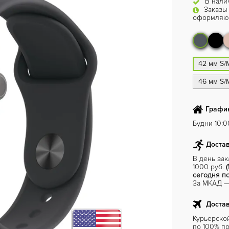
В нали
Заказы
оформляют
42 мм S/
46 мм S/
График
Будни 10:00
Достав
В день за
1000 руб.
(
сегодня по
За МКАД — 
Достав
Курьерско
по 100% пр