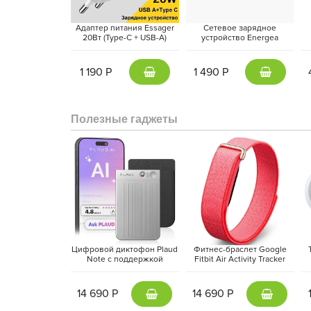
Адаптер питания Essager
Сетевое зарядное
20Вт (Type-C + USB-A)
устройство Energea
Белый
AmpCharge 20W, Темно-
S
серый | Gunmetal
1 190 Р
1 490 Р
Apple Watch Series 11 получили обновлённы
мгновенный отклик интерфейса и более высок
Полезные гаджеты
работают плавно и стабильно, при этом сохраня
автономной работы.
Цифровой диктофон Plaud
Фитнес-браслет Google
Note с поддержкой
Fitbit Air Activity Tracker
ChatGPT, Серебристый |
(2026) Красная ягода |
M
Silver
Berry
14 690 Р
14 690 Р