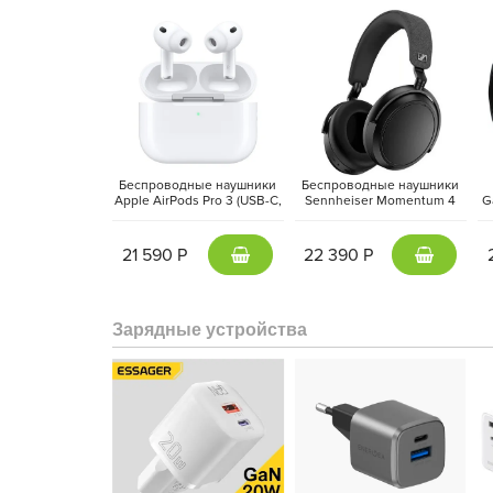
Дисплей
Always-On Retina
стал ещё ярче и эн
Беспроводные наушники
Беспроводные наушники
видимость даже на ярком солнце. Ультратонкие р
Apple AirPods Pro 3 (USB-C,
Sennheiser Momentum 4
G
делают взаимодействие с часами ещё удобнее и ин
2025) Белый | White
Wireless Черный | Black
21 590 Р
22 390 Р
Зарядные устройства