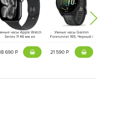
мные часы Apple Watch
Умные часы Garmin
Умные часы Apple Wa
Series 11 46 мм из
Forerunner 165, Черный |
Ultra 3 49 мм черный т
люминия цвета «чёрный
Black (010-02863-20 | 010-
ремешок Ocean черн
глянец», спортивный
02863-AC)
цвета
ремешок черного цвета
38 690 Р
21 590 Р
72 290 Р
(M/L)
добным центром управления: уведомления,
сегда под рукой.
Apple Watch Series 11
— это
гает заботиться о здоровье и оставаться на