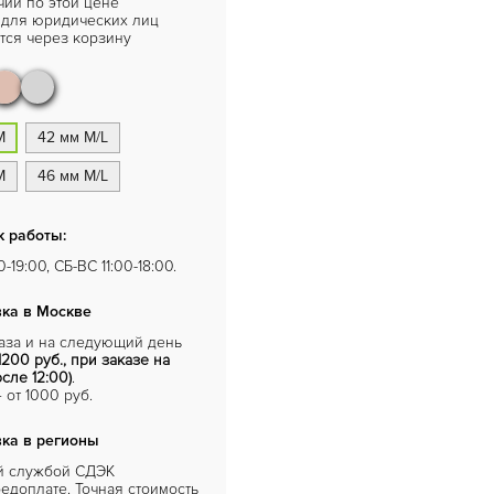
чии по этой цене
 для юридических лиц
ся через корзину
M
42 мм M/L
M
46 мм M/L
 работы:
-19:00, СБ-ВС 11:00-18:00.
ка в Москве
каза и на следующий день
1200 руб., при заказе на
сле 12:00)
.
от 1000 руб.
ка в регионы
й службой СДЭК
едоплате. Точная стоимость