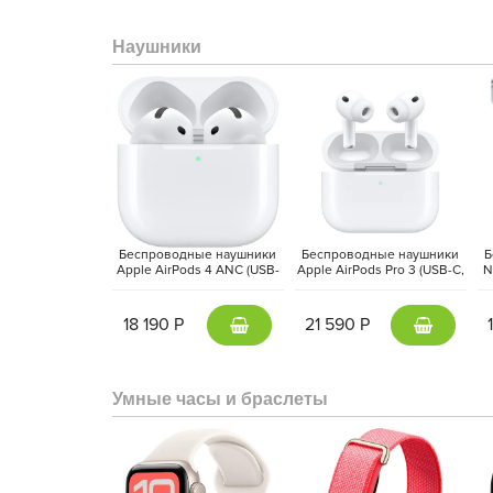
Наушники
Функции здоровья стали ещё продвинутее: нов
Беспроводные наушники
Беспроводные наушники
Б
уровень кислорода в крови и качество сна с
Apple AirPods 4 ANC (USB-
Apple AirPods Pro 3 (USB-C,
N
возможность мониторинга давления и расширенные
C, 2024) Белый | White
2025) Белый | White
активного образа жизни.
18 190 Р
21 590 Р
Умные часы и браслеты