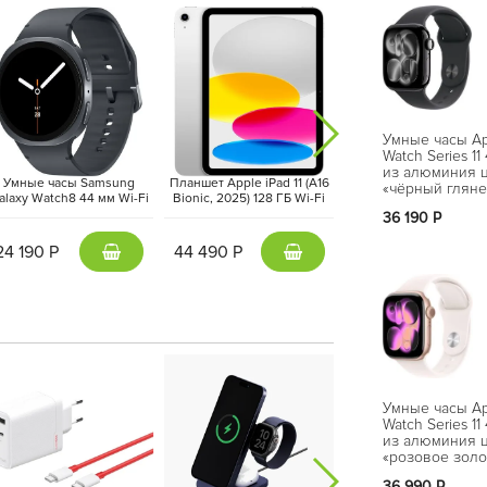
Умные часы Ap
Watch Series 11
ергоэффективнее, обеспечивая отличную
из алюминия ц
Умные часы Samsung
Планшет Apple iPad 11 (A16
Ноутбук Apple MacBook
«чёрный гляне
амки и увеличенная рабочая площадь экрана
alaxy Watch8 44 мм Wi-Fi
Bionic, 2025) 128 ГБ Wi-Fi
13 2025 MW123LL/A (M4
спортивный
туитивнее.
+ LTE гарфит (SM-L335)
Серебристый | Silver
Core, GPU 8-Core, 16 Г
36 190 Р
ремешок черн
256 ГБ ), полуночн
цвета (S/M)
черный
24 190 Р
44 490 Р
Нет в наличии
Умные часы Ap
Watch Series 11
из алюминия ц
«розовое золо
спортивный
36 990 Р