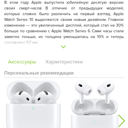
В этом году Apple выпустила юбилейную десятую версию
своих смарт-часов В отличие от предыдущих моделей,
которые сложно было различить на первый взгляд, Apple
Watch Series 10 выделяются своим новым дизайном. Главное
изменение — это увеличенный дисплей, который стал на 30%
больше по сравнению с Apple Watch Series 6. Сами часы стали
заметно тоньше, их толщина уменьшилась на 10% и теперь
составляет 9,7 мм.
Аксессуары
Характеристики
Персональные рекомендации
Одним из ключевых обновлений является использование
плоского защитного стекла, что делает часы более
устойчивыми к повреждениям. Это означает, что
пользователям станет легче защищать свои устройства, а
вероятность разбить экран значительно снизится. Учитывая,
что предыдущие модели были довольно хрупкими, это