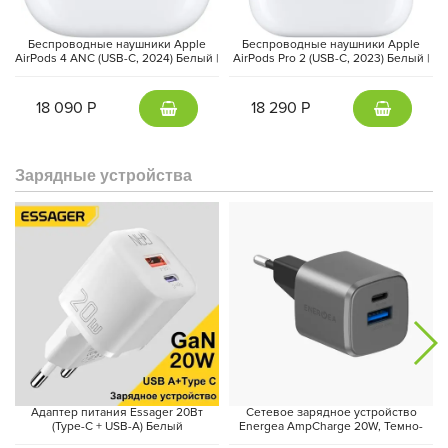
улучшение очень радует.
Беспроводные наушники Apple
Беспроводные наушники Apple
AirPods 4 ANC (USB-C, 2024) Белый |
AirPods Pro 2 (USB-C, 2023) Белый |
White
White
18 090 Р
18 290 Р
Зарядные устройства
Что касается производительности, новые Apple Watch
оснащены процессором Apple S10. Хотя в предыдущей модели
S9 не было замечено серьезных проблем, Apple продолжает
улучшать свои технологии. Новый чип должен обеспечивать
еще более быстрое и эффективное выполнение задач, в том
числе обработки информации для интерфейса watchOS 11.
Кроме того, Apple Watch Series 10 получила новые функции
для мониторинга здоровья, включая возможность
Адаптер питания Essager 20Вт
Сетевое зарядное устройство
уведомления о признаках апноэ во сне. Это еще одно
(Type-C + USB-A) Белый
Energea AmpCharge 20W, Темно-
свидетельство того, что компания фокусирует свое внимание
серый | Gunmetal