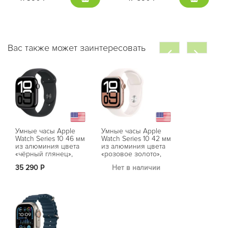
Вас также может заинтересовать
Умные часы Apple
Умные часы Apple
Watch Series 10 46 мм
Watch Series 10 42 мм
из алюминия цвета
из алюминия цвета
«чёрный глянец»,
«розовое золото»,
спортивный
спортивный
35 290 Р
Нет в наличии
ремешок черного
ремешок цвета
цвета (M/L)
«румянец» (S/M)