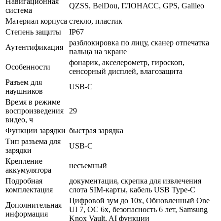
Навигационная
QZSS, BeiDou, ГЛОНАСС, GPS, Galileo
система
Материал корпуса
стекло, пластик
Степень защиты
IP67
разблокировка по лицу, сканер отпечатка
Аутентификация
пальца на экране
фонарик, акселерометр, гироскоп,
Особенности
сенсорный дисплей, влагозащита
Разъем для
USB-C
наушников
Время в режиме
воспроизведения
29
видео, ч
Функции зарядки
быстрая зарядка
Тип разъема для
USB-C
зарядки
Крепление
несъемный
аккумулятора
Подробная
документация, скрепка для извлечения
комплектация
слота SIM-карты, кабель USB Type-C
Цифровой зум до 10х, Обновленный One
Дополнительная
UI 7, ОС 6x, безопасность 6 лет, Samsung
информация
Knox Vault, AI функции