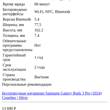
Время заряда
68 минут
Беспроводные
Wi-Fi, NFC, Bluetooth
интерфейсы
Версия Bluetooth
5.4
Ширина, мм
77.5
Высота, мм
162.2
Толщина, мм
7.4
Обязательные
программы
Нет
предустановлены
Гарантийный
1 год
срок
Срок
2 года
эксплуатации
Страна
Вьетнам
производства
Персональные рекомендации
Беспроводные наушники Samsung Galaxy Buds 3 Pro (2024)
Серебро | Silver
13 690 Р