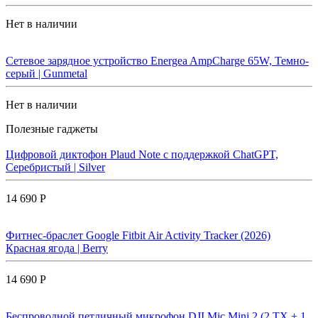
Нет в наличии
Сетевое зарядное устройство Energea AmpCharge 65W, Темно-
серый | Gunmetal
Нет в наличии
Полезные гаджеты
Цифровой диктофон Plaud Note с поддержкой ChatGPT,
Серебристый | Silver
14 690 Р
Фитнес-браслет Google Fitbit Air Activity Tracker (2026)
Красная ягода | Berry
14 690 Р
Беспроводной петличный микрофон DJI Mic Mini 2 (2 TX + 1