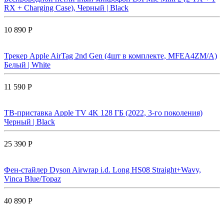
RX + Charging Case), Черный | Black
10 890 Р
Трекер Apple AirTag 2nd Gen (4шт в комплекте, MFEA4ZM/A)
Белый | White
11 590 Р
ТВ-приставка Apple TV 4K 128 ГБ (2022, 3-го поколения)
Черный | Black
25 390 Р
Фен-стайлер Dyson Airwrap i.d. Long HS08 Straight+Wavy,
Vinca Blue/Topaz
40 890 Р