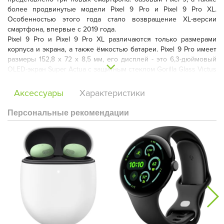
более продвинутые модели Pixel 9 Pro и Pixel 9 Pro XL.
Особенностью этого года стало возвращение XL-версии
смартфона, впервые с 2019 года.
Pixel 9 Pro и Pixel 9 Pro XL различаются только размерами
корпуса и экрана, а также ёмкостью батареи. Pixel 9 Pro имеет
размеры 152,8 x 72 x 8,5 мм, его дисплей - это 6,3-дюймовый
OLED-экран Super Actua с защитным стеклом Gorilla Glass Victus
2, разрешением 1280х2856 пикселей и частотой обновления
от 1 до 120 Гц. Батарея в этой модели на 4700 мАч,
Аксессуары
Характеристики
поддерживающая быструю проводную зарядку на 27 Вт и
беспроводную на 21 Вт.
Персональные рекомендации