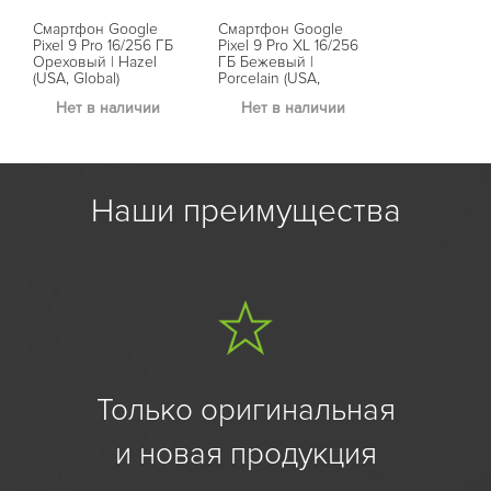
Смартфон Google
Смартфон Google
Pixel 9 Pro 16/256 ГБ
Pixel 9 Pro XL 16/256
Ореховый | Hazel
ГБ Бежевый |
(USA, Global)
Porcelain (USA,
Global)
Нет в наличии
Нет в наличии
Наши преимущества
Только оригинальная
и новая продукция