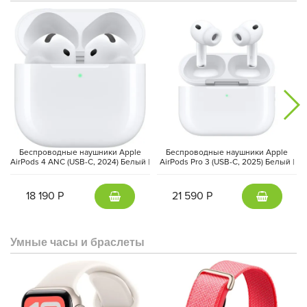
В обоих смартфонах также имеется встроенный термометр в
районе камеры. Программные функции остаются такими же,
как у обычного Pixel 9.
Беспроводные наушники Apple
Беспроводные наушники Apple
AirPods 4 ANC (USB-C, 2024) Белый |
AirPods Pro 3 (USB-C, 2025) Белый |
White
White
18 190 Р
21 590 Р
Умные часы и браслеты