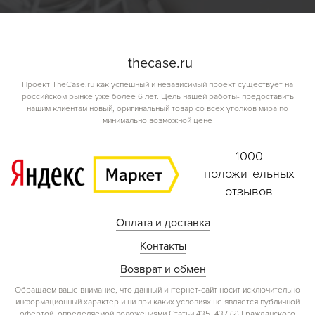
the
case.
ru
Проект TheCase.ru как успешный и независимый проект существует на
российском рынке уже более 6 лет. Цель нашей работы- предоставить
нашим клиентам новый, оригинальный товар со всех уголков мира по
минимально возможной цене
1000
положительных
отзывов
Оплата и доставка
Контакты
Возврат и обмен
Обращаем ваше внимание, что данный интернет-сайт носит исключительно
информационный характер и ни при каких условиях не является публичной
офертой, определяемой положениями Статьи 435, 437 (2) Гражданского