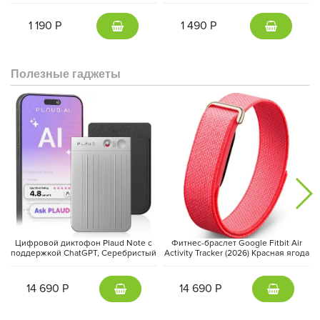
серый | Gunmetal
1 190 Р
1 490 Р
Полезные гаджеты
Цифровой диктофон Plaud Note с
Фитнес-браслет Google Fitbit Air
поддержкой ChatGPT, Серебристый
Activity Tracker (2026) Красная ягода
| Silver
| Berry
14 690 Р
14 690 Р