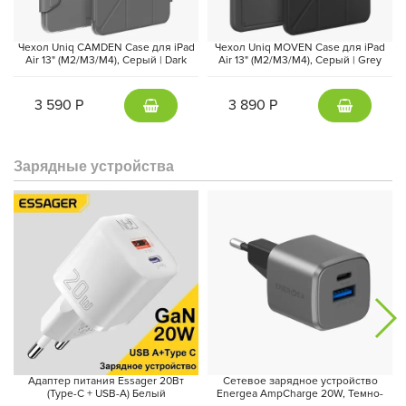
видеозвонков, что сделает общение еще более приятным.
Чехол Uniq CAMDEN Case для iPad
Чехол Uniq MOVEN Case для iPad
Air 13" (M2/M3/M4), Серый | Dark
Air 13" (M2/M3/M4), Серый | Grey
Gray
3 590 Р
3 890 Р
Зарядные устройства
Планшет теперь поддерживает новый стилус Apple Pencil Pro с
мощными функциями, и позволят вам создавать шедевры
нового уровня. В целом, новый iPad Air 2024 звучит как
прекрасное устройство для всех, кто ценит качество,
производительность и удобство в использовании.
Адаптер питания Essager 20Вт
Сетевое зарядное устройство
(Type-C + USB-A) Белый
Energea AmpCharge 20W, Темно-