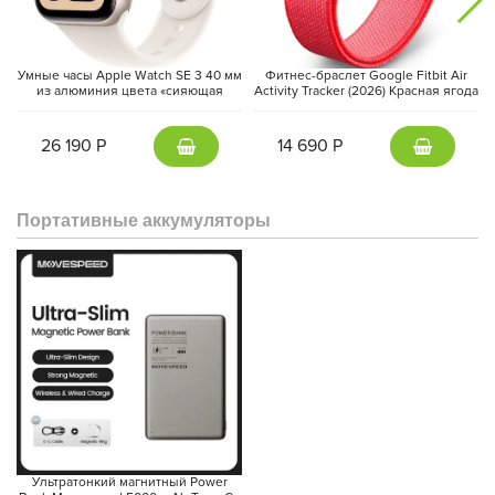
Умные часы Apple Watch SE 3 40 мм
Фитнес-браслет Google Fitbit Air
из алюминия цвета «сияющая
Activity Tracker (2026) Красная ягода
звезда», спортивный ремешок
| Berry
«сияющая звезда» (S/M)
26 190 Р
14 690 Р
Портативные аккумуляторы
Ультратонкий магнитный Power