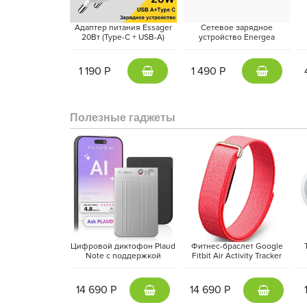
Адаптер питания Essager
Сетевое зарядное
20Вт (Type-C + USB-A)
устройство Energea
Белый
AmpCharge 20W, Темно-
S
серый | Gunmetal
1 190 Р
1 490 Р
Полезные гаджеты
Цифровой диктофон Plaud
Фитнес-браслет Google
Note с поддержкой
Fitbit Air Activity Tracker
ChatGPT, Серебристый |
(2026) Красная ягода |
M
Silver
Berry
14 690 Р
14 690 Р