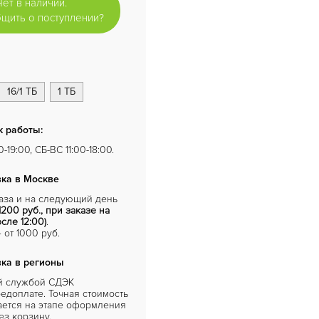
Нет в наличии.
щить о поступлении?
16/1 ТБ
1 ТБ
 работы:
-19:00, СБ-ВС 11:00-18:00.
ка в Москве
каза и на следующий день
1200 руб., при заказе на
сле 12:00)
.
от 1000 руб.
ка в регионы
й службой СДЭК
едоплате. Точная стоимость
ается на этапе оформления
ез корзину.