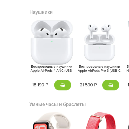
Визуальное наслаждение
Apple MacBook Pro оснащен жидкокристалличе
Наушники
1964х3024 точек с плотностью 254 пикселя на д
матрицу, но и рамки, придавая внешнему виду устр
600 нит обеспечивает отличную видимость при 
частоте обновления экрана 120 Гц графика в играх
Беспроводные наушники
Беспроводные наушники
Б
Apple AirPods 4 ANC (USB-
Apple AirPods Pro 3 (USB-C,
N
C, 2024) Белый | White
2025) Белый | White
18 190 Р
21 590 Р
Умные часы и браслеты