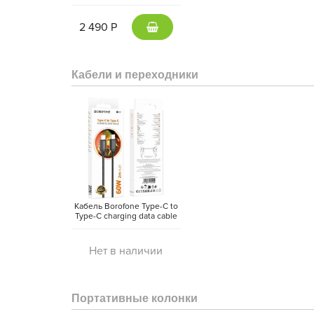
5000 mAh Type-C -
внешний аккумулятор
Magsafe (Gray)
2 490 Р
Кабели и переходники
Кабель Borofone Type-C to
Type-C charging data cable
(2 метра)
Нет в наличии
Портативные колонки