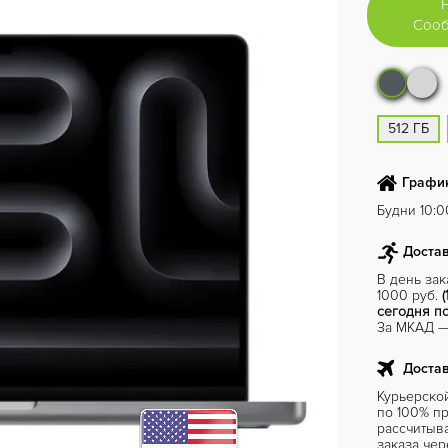
Сооб
512 ГБ
График
Будни 10:00
Достав
В день за
1000 руб.
(
сегодня по
За МКАД — 
Достав
Курьерско
по 100% пр
рассчитыв
заказа чер