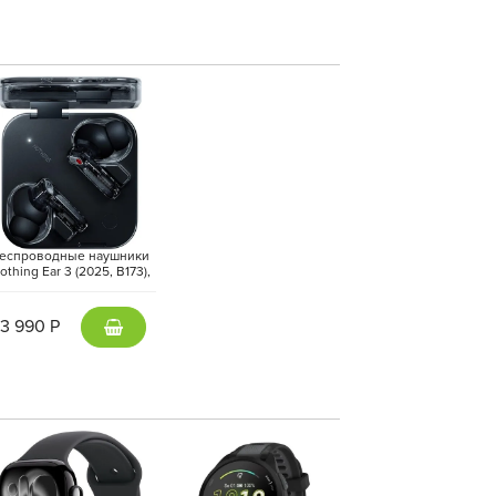
ским дисплеем Retina XDR с разрешением
юйм. Сплошное стекло покрывает не только
ойства статусности. Яркость экрана на пике 1
любом освещении. Благодаря максимальной
 и фильмах смотрится плавной и реалистичной.
еспроводные наушники
othing Ear 3 (2025, B173),
Черный | Black
13 990 Р