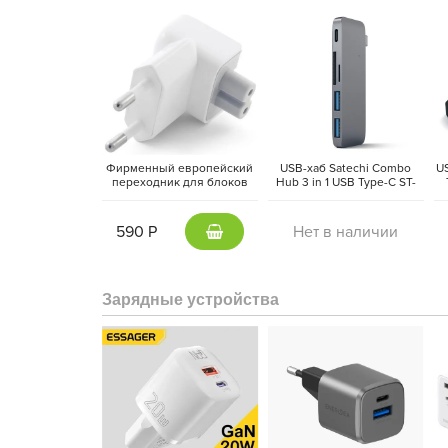
Фирменный европейский
USB-хаб Satechi Combo
U
переходник для блоков
Hub 3 in 1 USB Type-C ST-
питания Apple MacBook,
TCUPM (Space Grey)
w
iPad
590 Р
Нет в наличии
Возможно все, и даже немног
Устройством управляет быстрый и производительн
Зарядные устройства
мощный восьмиядерный процессор и десятиядерны
надежность
Портативный компьютер получил металлический ко
14-дюймовый ноутбук с габаритами 31х22 см ле
Толщина устройства составляет 1.55 см при весе 1
работать в кафе или транспорте, установив на колен