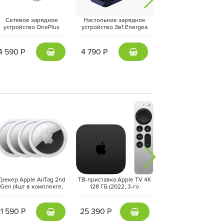
Сетевое зарядное
Настольное зарядное
Адаптер питания Essa
устройство OnePlus
устройство 3в1 Energea
20Вт (Type-C + USB-
upervooc Dual Ports 120W
MagTrio 2, Синий | Indigo
Черный
+ кабель Type-C, Белый |
Blue
White
4 590 Р
4 790 Р
1 190 Р
Трекер Apple AirTag 2nd
ТВ-приставка Apple TV 4K
Фен-стайлер Dyson Air
Gen (4шт в комплекте,
128 ГБ (2022, 3-го
i.d. Long HS08
FEA4ZM/A) Белый | White
поколения) Черный | Black
Straight+Wavy, Vinc
Blue/Topaz
11 590 Р
25 390 Р
40 890 Р