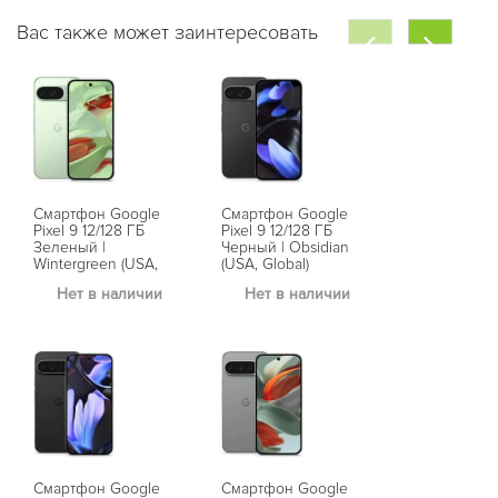
Вас также может заинтересовать
Смартфон Google
Смартфон Google
Смартфон G
Pixel 9 12/128 ГБ
Pixel 9 12/128 ГБ
Pixel 9 Pro 1
Зеленый |
Черный | Obsidian
Бежевый | Po
Wintergreen (USA,
(USA, Global)
(USA, Global)
Global)
Нет в наличии
Нет в наличии
Нет в на
Смартфон Google
Смартфон Google