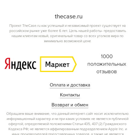
the
case.
ru
Проект TheCase.ru как успешный и независимый проект существует на
российском рынке уже более 6 лет. Цель нашей работы- предоставить
нашим клиентам новый, оригинальный товар со всех уголков мира по
минимально возможной цене
1000
положительных
отзывов
Оплата и доставка
Контакты
Возврат и обмен
Обращаем ваше внимание, что данный интернет-сайт носит исключительно
информационный характер и ни при каких условиях не является публичной
офертой, определяемой положениями Статьи 435, 437 (2) Гражданского
Кодекса РФ; не является аффилированным подразделением Apple Inc. и
иных производителей представленных товаров, а также не является