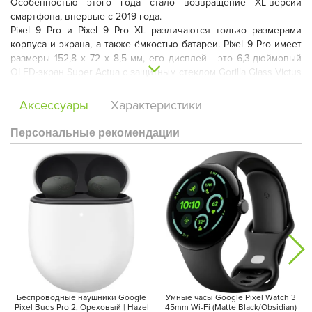
Особенностью этого года стало возвращение XL-версии
смартфона, впервые с 2019 года.
Pixel 9 Pro и Pixel 9 Pro XL различаются только размерами
корпуса и экрана, а также ёмкостью батареи. Pixel 9 Pro имеет
размеры 152,8 x 72 x 8,5 мм, его дисплей - это 6,3-дюймовый
OLED-экран Super Actua с защитным стеклом Gorilla Glass Victus
2, разрешением 1280х2856 пикселей и частотой обновления
от 1 до 120 Гц. Батарея в этой модели на 4700 мАч,
Аксессуары
Характеристики
поддерживающая быструю проводную зарядку на 27 Вт и
беспроводную на 21 Вт.
Персональные рекомендации
Беспроводные наушники Google
Умные часы Google Pixel Watch 3
Pixel Buds Pro 2, Ореховый | Hazel
45mm Wi-Fi (Matte Black/Obsidian)