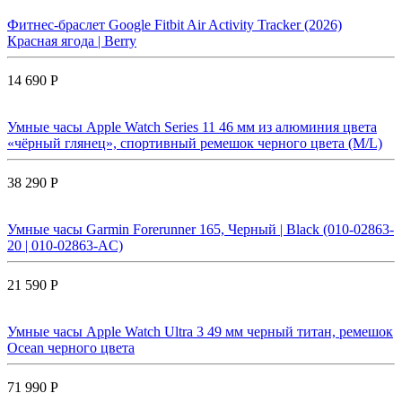
Фитнес-браслет Google Fitbit Air Activity Tracker (2026)
Красная ягода | Berry
14 690 Р
Умные часы Apple Watch Series 11 46 мм из алюминия цвета
«чёрный глянец», спортивный ремешок черного цвета (M/L)
38 290 Р
Умные часы Garmin Forerunner 165, Черный | Black (010-02863-
20 | 010-02863-AC)
21 590 Р
Умные часы Apple Watch Ultra 3 49 мм черный титан, ремешок
Ocean черного цвета
71 990 Р