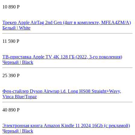
10 890 Р
Трекер Apple AirTag 2nd Gen (4шт в комплекте, MFEA4ZM/A)
Белый | White
11 590 Р
ТВ-приставка Apple TV 4K 128 ГБ (2022, 3-го поколения)
Черный | Black
25 390 Р
Фен-стайлер Dyson Airwrap i.d. Long HS08 Straight+Wavy,
Vinca Blue/Topaz
40 890 Р
Электронная книга Amazon Kindle 11 2024 16Gb (с рекламой)
Черный | Black