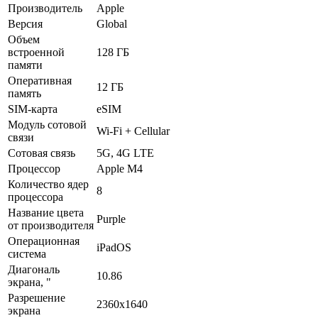
Производитель
Apple
Версия
Global
Объем
встроенной
128 ГБ
памяти
Оперативная
12 ГБ
память
SIM-карта
eSIM
Модуль сотовой
Wi-Fi + Cellular
связи
Сотовая связь
5G, 4G LTE
Процессор
Apple M4
Количество ядер
8
процессора
Название цвета
Purple
от производителя
Операционная
iPadOS
система
Диагональ
10.86
экрана, "
Разрешение
2360x1640
экрана