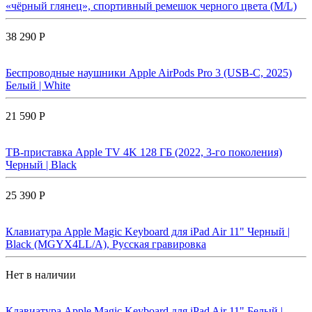
«чёрный глянец», спортивный ремешок черного цвета (M/L)
38 290 Р
Беспроводные наушники Apple AirPods Pro 3 (USB-C, 2025)
Белый | White
21 590 Р
ТВ-приставка Apple TV 4K 128 ГБ (2022, 3-го поколения)
Черный | Black
25 390 Р
Клавиатура Apple Magic Keyboard для iPad Air 11" Черный |
Black (MGYX4LL/A), Русская гравировка
Нет в наличии
Клавиатура Apple Magic Keyboard для iPad Air 11" Белый |