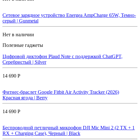
Сетевое зарядное устройство Energea AmpCharge 65W, Темно-
серый | Gunmetal
Нет в наличии
Полезные гаджеты
Цифровой диктофон Plaud Note с поддержкой ChatGPT,
Серебристый | Silver
14 690 Р
Фитнес-браслет Google Fitbit Air Activity Tracker (2026)
Красная ягода | Berry
14 690 Р
Беспроводной петличный микрофон DJI Mic Mini 2 (2 TX + 1
RX + Charging Case), Черный | Black