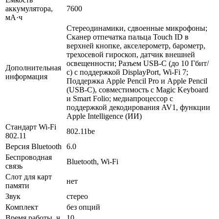
аккумулятора,
7600
мА·ч
Стереодинамики, сдвоенные микрофоны;
Сканер отпечатка пальца Touch ID в
верхней кнопке, акселерометр, барометр,
трехосевой гироскоп, датчик внешней
освещенности; Разъем USB‑C (до 10 Гбит/
Дополнительная
с) с поддержкой DisplayPort, Wi-Fi 7;
информация
Поддержка Apple Pencil Pro и Apple Pencil
(USB-C), совместимость с Magic Keyboard
и Smart Folio; медиапроцессор с
поддержкой декодирования AV1, функции
Apple Intelligence (ИИ)
Стандарт Wi-Fi
802.11be
802.11
Версия Bluetooth
6.0
Беспроводная
Bluetooth, Wi-Fi
связь
Слот для карт
нет
памяти
Звук
стерео
Комплект
без опций
Время работы, ч
10