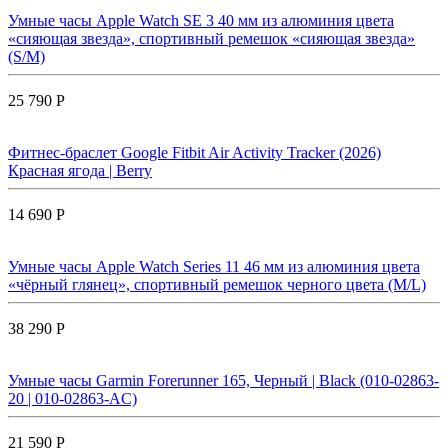
Умные часы Apple Watch SE 3 40 мм из алюминия цвета
«сияющая звезда», спортивный ремешок «сияющая звезда»
(S/M)
25 790 Р
Фитнес-браслет Google Fitbit Air Activity Tracker (2026)
Красная ягода | Berry
14 690 Р
Умные часы Apple Watch Series 11 46 мм из алюминия цвета
«чёрный глянец», спортивный ремешок черного цвета (M/L)
38 290 Р
Умные часы Garmin Forerunner 165, Черный | Black (010-02863-
20 | 010-02863-AC)
21 590 Р