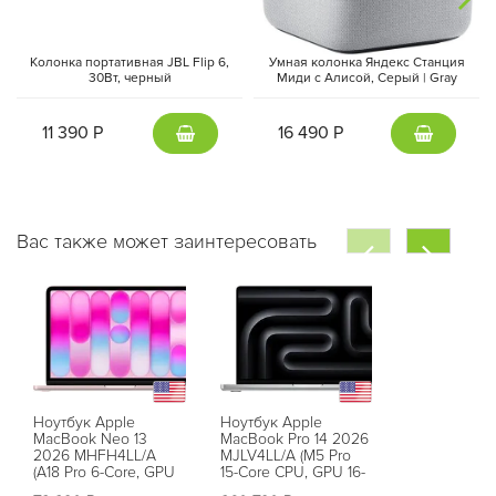
Колонка портативная JBL Flip 6,
Умная колонка Яндекс Станция
30Вт, черный
Миди с Алисой, Cерый | Gray
11 390 Р
16 490 Р
Вас также может заинтересовать
Ноутбук Apple
Ноутбук Apple
Ноутбук App
MacBook Neo 13
MacBook Pro 14 2026
MacBook Pro
2026 MHFH4LL/A
MJLV4LL/A (M5 Pro
MGEE4LL/A 
(A18 Pro 6-Core, GPU
15-Core CPU, GPU 16-
18-Core CPU
5-Core, 8 ГБ, 256 ГБ),
Core, 24 ГБ, 2 ТБ),
Core, 48 ГБ, 