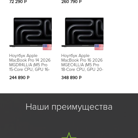
72 290 Р
260 790 Р
465 890 Р
розовый
серебристый
черный кос
Ноутбук Apple
Ноутбук Apple
Ноутбук App
MacBook Pro 14 2026
MacBook Pro 16 2026
MacBook Air
MGDR4LL/A (M5 Pro
MGEC4LL/A (M5 Pro
MC7A4LL/A (
15-Core CPU, GPU 16-
18-Core CPU, GPU 20-
Core, GPU 10
Core, 24 ГБ, 1 ТБ),
Core, 48 ГБ, 1 ТБ),
ГБ , 256 ГБ ),
244 890 Р
348 890 Р
128 990 Р
черный космос
черный космос
голубой
Наши преимущества