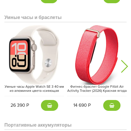
включая FaceTime, Messages и профессиональные программы,
а интеграция с iPhone и другими устройствами Apple
позволяет легко переносить файлы, отвечать на звонки и
Умные часы и браслеты
управлять смартфоном прямо с Mac.
Умные часы Apple Watch SE 3 40 мм
Фитнес-браслет Google Fitbit Air
из алюминия цвета «сияющая
Activity Tracker (2026) Красная ягода
звезда», спортивный ремешок
| Berry
«сияющая звезда» (S/M)
26 390 Р
14 690 Р
Портативные аккумуляторы