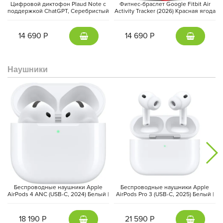
профессиональное качество изображения. Пиковая яркость
Цифровой диктофон Plaud Note с
Фитнес-браслет Google Fitbit Air
поддержкой ChatGPT, Серебристый
Activity Tracker (2026) Красная ягода
до
1600 нит
, стабильная яркость
1000 нит
и контрастность
1
| Silver
| Berry
000 000:1
делают изображение максимально точным и
детализированным — идеально для работы с фото, видео и
14 690 Р
14 690 Р
графикой.
Наушники
Беспроводные наушники Apple
Беспроводные наушники Apple
AirPods 4 ANC (USB-C, 2024) Белый |
AirPods Pro 3 (USB-C, 2025) Белый |
MacBook Pro 14″ обеспечивает
автономность на весь день
и
White
White
одинаково высокую производительность как от батареи, так и
от сети. macOS обеспечивает быструю работу приложений,
18 190 Р
21 590 Р