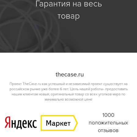
Гарантия на весь
товар
the
case.
ru
Проект TheCase.ru как успешный и независимый проект существует на
российском рынке уже более 6 лет. Цель нашей работы- предоставить
нашим клиентам новый, оригинальный товар со всех уголков мира по
минимально возможной цене
1000
положительных
отзывов