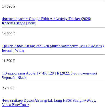
14 690 Р
Фитнес-браслет Google Fitbit Air Activity Tracker (2026)
Красная ягода | Berry
14 690 Р
Трекер Apple AirTag 2nd Gen (4шт в комплекте, MFEA4ZM/A)
Белый | White
11 590 Р
ТВ-приставка Apple TV 4K 128 ГБ (2022, 3-го поколения)
Черный | Black
25 390 Р
Фен-стайлер Dyson Airwrap i.d. Long HS08 Straight+Wavy,
Vinca Blue/Topaz