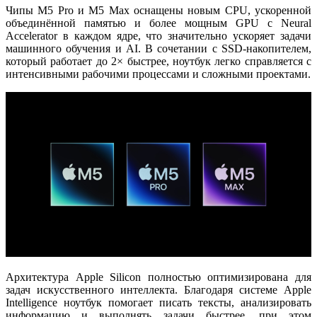
Чипы
M5 Pro и M5 Max
оснащены новым CPU, ускоренной
объединённой памятью и более мощным GPU с
Neural
Accelerator в каждом ядре
, что значительно ускоряет задачи
машинного обучения и AI. В сочетании с
SSD-накопителем,
который работает до 2× быстрее
, ноутбук легко справляется с
интенсивными рабочими процессами и сложными проектами.
Архитектура
Apple Silicon
полностью оптимизирована для
задач искусственного интеллекта. Благодаря системе
Apple
Intelligence
ноутбук помогает писать тексты, анализировать
информацию и выполнять задачи быстрее, при этом