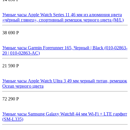
Умные часы Apple Watch Series 11 46 мм из алюминия цвета
«чёрный глянец», спортивный ремешок черного цвета (M/L)
38 690 Р
Умные часы Garmin Forerunner 165, Черный | Black (010-02863-
20 | 010-02863-AC)
21 590 Р
Умные часы Apple Watch Ultra 3 49 мм черный титан, ремешок
Ocean черного цвета
72 290 Р
Умные часы Samsung Galaxy Watch8 44 мм Wi-Fi + LTE гарфит
(SM-L335)