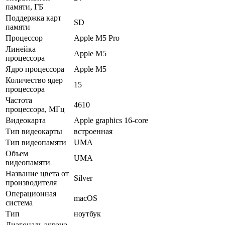
памяти, ГБ
Поддержка карт
SD
памяти
Процессор
Apple M5 Pro
Линейка
Apple M5
процессора
Ядро процессора
Apple M5
Количество ядер
15
процессора
Частота
4610
процессора, МГц
Видеокарта
Apple graphics 16-core
Тип видеокарты
встроенная
Тип видеопамяти
UMA
Объем
UMA
видеопамяти
Название цвета от
Silver
производителя
Операционная
macOS
система
Тип
ноутбук
Диагональ экрана,