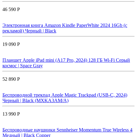
46 590 Р
Электронная книга Amazon Kindle PaperWhite 2024 16Gb (с
рекламой) Черный | Black
19 090 Р
Планшет Apple iPad mini (A17 Pro, 2024) 128 ГБ Wi-Fi Cерый
космос | Space Gray
52 890 Р
Беспроводной трекпад Apple Magic Trackpad (USB-C, 2024)
Черный | Black (MXKA3AM/A)
13 990 Р
Беспроводные наушники Sennheiser Momentum True Wireless 4
Медный | Black Copper