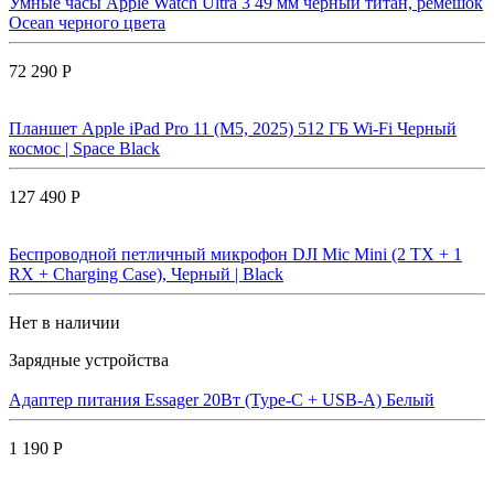
Умные часы Apple Watch Ultra 3 49 мм черный титан, ремешок
Ocean черного цвета
72 290 Р
Планшет Apple iPad Pro 11 (M5, 2025) 512 ГБ Wi-Fi Черный
космос | Space Black
127 490 Р
Беспроводной петличный микрофон DJI Mic Mini (2 TX + 1
RX + Charging Case), Черный | Black
Нет в наличии
Зарядные устройства
Адаптер питания Essager 20Вт (Type-C + USB-A) Белый
1 190 Р