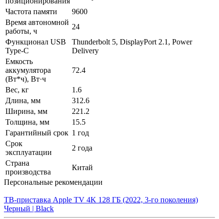
позиционирования
Частота памяти
9600
Время автономной
24
работы, ч
Функционал USB
Thunderbolt 5, DisplayPort 2.1, Power
Type-C
Delivery
Емкость
аккумулятора
72.4
(Вт*ч), Вт·ч
Вес, кг
1.6
Длина, мм
312.6
Ширина, мм
221.2
Толщина, мм
15.5
Гарантийный срок
1 год
Срок
2 года
эксплуатации
Страна
Китай
производства
Персональные рекомендации
ТВ-приставка Apple TV 4K 128 ГБ (2022, 3-го поколения)
Черный | Black