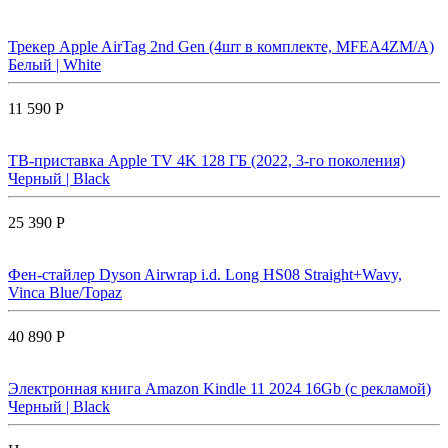
Трекер Apple AirTag 2nd Gen (4шт в комплекте, MFEA4ZM/A)
Белый | White
11 590 Р
ТВ-приставка Apple TV 4K 128 ГБ (2022, 3-го поколения)
Черный | Black
25 390 Р
Фен-стайлер Dyson Airwrap i.d. Long HS08 Straight+Wavy,
Vinca Blue/Topaz
40 890 Р
Электронная книга Amazon Kindle 11 2024 16Gb (с рекламой)
Черный | Black