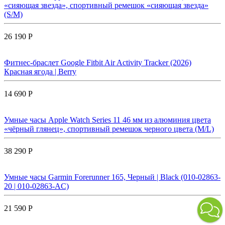
«сияющая звезда», спортивный ремешок «сияющая звезда»
(S/M)
26 190 Р
Фитнес-браслет Google Fitbit Air Activity Tracker (2026)
Красная ягода | Berry
14 690 Р
Умные часы Apple Watch Series 11 46 мм из алюминия цвета
«чёрный глянец», спортивный ремешок черного цвета (M/L)
38 290 Р
Умные часы Garmin Forerunner 165, Черный | Black (010-02863-
20 | 010-02863-AC)
21 590 Р