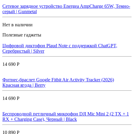
Сетевое зарядное устройство Energea AmpCharge 65W, Темно-
серый | Gunmetal
Нет в наличии
Полезные гаджеты
Цифровой диктофон Plaud Note с поддержкой ChatGPT,
Серебристый | Silver
14 690 Р
Фитнес-браслет Google Fitbit Air Activity Tracker (2026)
Красная ягода | Berry
14 690 Р
Беспроводной петличный микрофон DJI Mic Mini 2 (2 TX + 1
RX + Charging Case), Черный | Black
10 890 Р