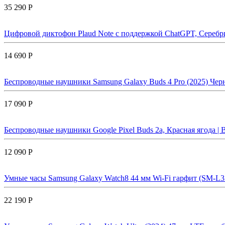
35 290 Р
Цифровой диктофон Plaud Note с поддержкой ChatGPT, Серебрис
14 690 Р
Беспроводные наушники Samsung Galaxy Buds 4 Pro (2025) Черн
17 090 Р
Беспроводные наушники Google Pixel Buds 2a, Красная ягода | B
12 090 Р
Умные часы Samsung Galaxy Watch8 44 мм Wi-Fi гарфит (SM-L3
22 190 Р