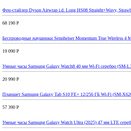
Фен-стайлер Dyson Airwrap i.d. Long HS08 Straight+Wavy, Strawb
68 190 Р
Беспроводные наушники Sennheiser Momentum True Wireless 4 М
19 090 Р
Умные часы Samsung Galaxy Watch8 40 мм Wi-Fi серебро (SM-L
20 990 Р
Планшет Samsung Galaxy Tab S10 FE+ 12/256 ГБ Wi-Fi (SM-X620
57 390 Р
Умные часы Samsung Galaxy Watch Ultra (2025) 47 мм LTE сере