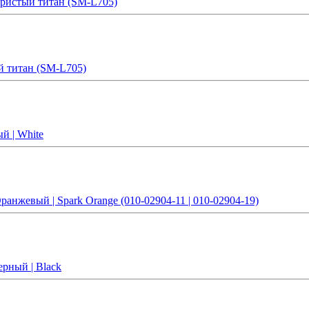
бристый титан (SM-L705)
й титан (SM-L705)
й | White
анжевый | Spark Orange (010-02904-11 | 010-02904-19)
ерный | Black