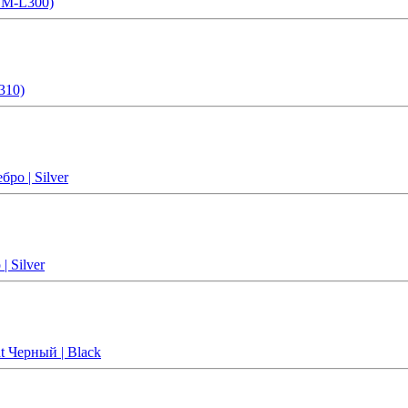
SM-L300)
310)
ро | Silver
 Silver
t Черный | Black