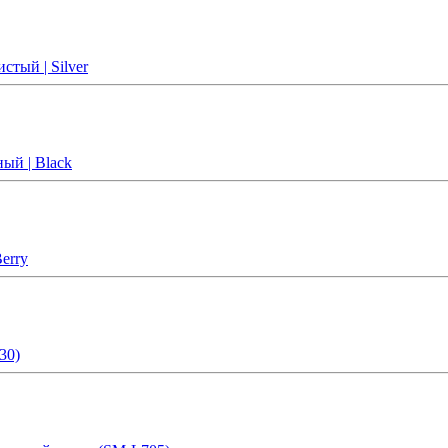
тый | Silver
ый | Black
erry
30)