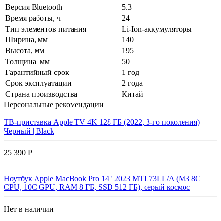
Версия Bluetooth
5.3
Время работы, ч
24
Тип элементов питания
Li-Ion-аккумуляторы
Ширина, мм
140
Высота, мм
195
Толщина, мм
50
Гарантийный срок
1 год
Срок эксплуатации
2 года
Страна производства
Китай
Персональные рекомендации
ТВ-приставка Apple TV 4K 128 ГБ (2022, 3-го поколения)
Черный | Black
25 390 Р
Ноутбук Apple MacBook Pro 14" 2023 MTL73LL/A (M3 8C
CPU, 10C GPU, RAM 8 ГБ, SSD 512 ГБ), серый космос
Нет в наличии