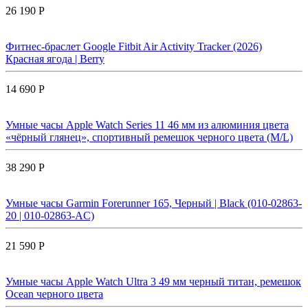
26 190 Р
Фитнес-браслет Google Fitbit Air Activity Tracker (2026)
Красная ягода | Berry
14 690 Р
Умные часы Apple Watch Series 11 46 мм из алюминия цвета
«чёрный глянец», спортивный ремешок черного цвета (M/L)
38 290 Р
Умные часы Garmin Forerunner 165, Черный | Black (010-02863-
20 | 010-02863-AC)
21 590 Р
Умные часы Apple Watch Ultra 3 49 мм черный титан, ремешок
Ocean черного цвета