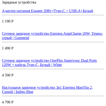
Зарядные устройства
Адаптер питания Essager 20Вт (Type-C + USB-A) Белый
1 190 Р
Сетевое зарядное устройство Energea AmpCharge 20W, Темно-
серый | Gunmetal
1 490 Р
Сетевое зарядное устройство OnePlus Supervooc Dual Ports
120W + кабель Type-C, Белый | White
4 590 Р
Настольное зарядное устройство 3в1 Energea MagTrio 2,
Синий | Indigo Blue
4 790 Р