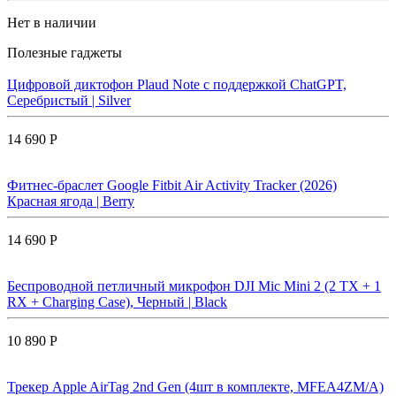
Нет в наличии
Полезные гаджеты
Цифровой диктофон Plaud Note с поддержкой ChatGPT,
Серебристый | Silver
14 690 Р
Фитнес-браслет Google Fitbit Air Activity Tracker (2026)
Красная ягода | Berry
14 690 Р
Беспроводной петличный микрофон DJI Mic Mini 2 (2 TX + 1
RX + Charging Case), Черный | Black
10 890 Р
Трекер Apple AirTag 2nd Gen (4шт в комплекте, MFEA4ZM/A)