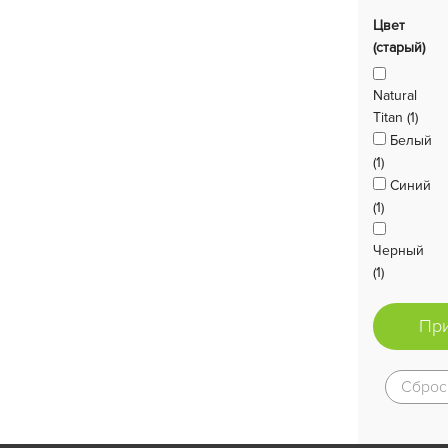
Цвет
(старый)
Natural
Titan (1)
Белый
(1)
Синий
(1)
Черный
(1)
Пр
Сброс