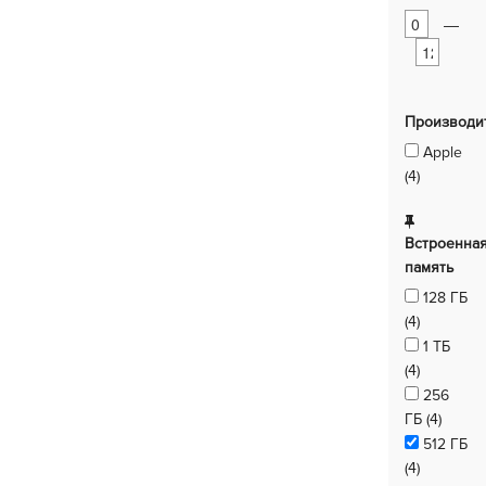
—
Производи
Apple
(4)
Встроенна
память
128 ГБ
(4)
1 ТБ
(4)
256
ГБ (4)
512 ГБ
(4)