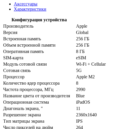
Аксессуары
Характеристики
Конфигурация устройства
Производитель
Apple
Версия
Global
Встроенная память
256 ГБ
Объем встроенной памяти
256 ГБ
Оперативная память
8 ГБ
SIM-карта
eSIM
Модуль сотовой связи
Wi-Fi + Cellular
Сотовая связь
5G
Процессор
Apple M2
Количество ядер процессора
8
Частота процессора, МГц
2990
Название цвета от производителя
Blue
Операционная система
iPadOS
Диагональ экрана, "
11
Разрешение экрана
2360x1640
Тип матрицы экрана
IPS
Число пикселей на дюйм
264