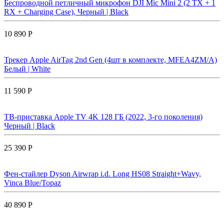
Беспроводной петличный микрофон DJI Mic Mini 2 (2 TX + 1
RX + Charging Case), Черный | Black
10 890 Р
Трекер Apple AirTag 2nd Gen (4шт в комплекте, MFEA4ZM/A)
Белый | White
11 590 Р
ТВ-приставка Apple TV 4K 128 ГБ (2022, 3-го поколения)
Черный | Black
25 390 Р
Фен-стайлер Dyson Airwrap i.d. Long HS08 Straight+Wavy,
Vinca Blue/Topaz
40 890 Р