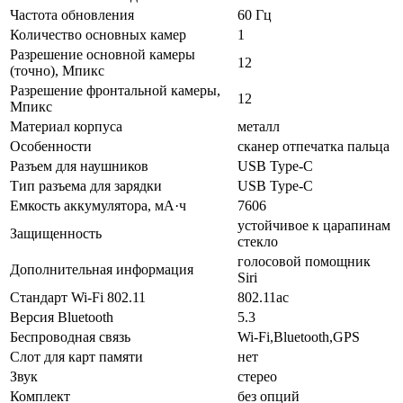
Частота обновления
60 Гц
Количество основных камер
1
Разрешение основной камеры
12
(точно), Мпикс
Разрешение фронтальной камеры,
12
Мпикс
Материал корпуса
металл
Особенности
cканер отпечатка пальца
Разъем для наушников
USB Type-C
Тип разъема для зарядки
USB Type-C
Емкость аккумулятора, мА·ч
7606
устойчивое к царапинам
Защищенность
стекло
голосовой помощник
Дополнительная информация
Siri
Стандарт Wi-Fi 802.11
802.11ac
Версия Bluetooth
5.3
Беспроводная связь
Wi-Fi,Bluetooth,GPS
Слот для карт памяти
нет
Звук
стерео
Комплект
без опций