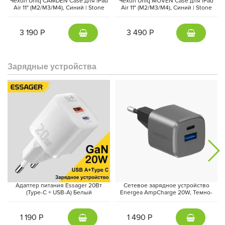
Чехол Uniq CAMDEN Case для iPad
Чехол Uniq MOVEN Case для iPad
Air 11" (M2/M3/M4), Синий | Stone
Air 11" (M2/M3/M4), Синий | Stone
Blue
Blue
3 190 Р
3 490 Р
Зарядные устройства
Планшет теперь поддерживает новый стилус Apple Pencil Pro с
мощными функциями, и позволят вам создавать шедевры
нового уровня. В целом, новый iPad Air 2024 звучит как
прекрасное устройство для всех, кто ценит качество,
производительность и удобство в использовании.
Адаптер питания Essager 20Вт
Сетевое зарядное устройство
(Type-C + USB-A) Белый
Energea AmpCharge 20W, Темно-
серый | Gunmetal
1 190 Р
1 490 Р