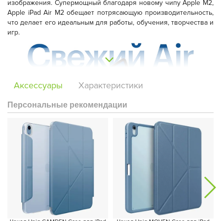
изображения. Супермощный благодаря новому чипу Apple M2,
Apple iPad Air M2 обещает потрясающую производительность,
что делает его идеальным для работы, обучения, творчества и
игр.
Аксессуары
Характеристики
Персональные рекомендации
Батареи хватит на весь день без подзарядки, что позволит вам
не беспокоиться о постоянном подключении устройства к
розетке. Новая фронтальная камера Ultra Wide 12 МП в
ландшафтном режиме обещает улучшенное качество
видеозвонков, что сделает общение еще более приятным.