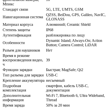
Мпикс
Стандарт связи
5G, LTE, UMTS, GSM
QZSS, BeiDou, GPS, Galileo, NavIC,
Навигационная система
GLONASS
Материал корпуса
Алюминий; Ceramic Shield
Степень защиты
IP68
Аутентификация
разблокировка по лицу
Dynamic Island; Always-On; Action
Особенности
Button; Camera Control; LiDAR
Разъем для наушников
Нет
Время в режиме
воспроизведения видео,
39
ч
Функции зарядки
Быстрая; MagSafe; Qi2
Тип разъема для зарядки
USB-C
Крепление аккумулятора
несъемный
Подробная
смартфон, кабель USB-C,
комплектация
документация
Дополнительная
Wi‑Fi 7, Bluetooth 6, Ultra Wideband,
информация
Thread
Время заряда
50% за 20 мин