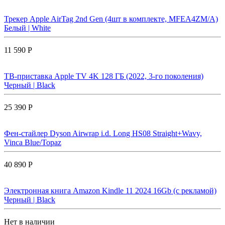
Трекер Apple AirTag 2nd Gen (4шт в комплекте, MFEA4ZM/A)
Белый | White
11 590 Р
ТВ-приставка Apple TV 4K 128 ГБ (2022, 3-го поколения)
Черный | Black
25 390 Р
Фен-стайлер Dyson Airwrap i.d. Long HS08 Straight+Wavy,
Vinca Blue/Topaz
40 890 Р
Электронная книга Amazon Kindle 11 2024 16Gb (с рекламой)
Черный | Black
Нет в наличии