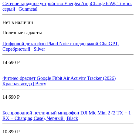
Сетевое зарядное устройство Energea AmpCharge 65W, Темно-
серый | Gunmetal
Нет в наличии
Полезные гаджеты
Цифровой диктофон Plaud Note с поддержкой ChatGPT,
Серебристый | Silver
14 690 Р
Фитнес-браслет Google Fitbit Air Activity Tracker (2026)
Красная ягода | Berry
14 690 Р
Беспроводной петличный микрофон DJI Mic Mini 2 (2 TX + 1
RX + Charging Case), Черный | Black
10 890 Р