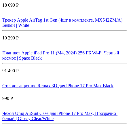
18 090 Р
Трекер Apple AirTag 1st Gen (4шт в комплекте, MX542ZM/A)
Белый | White
10 290 Р
Планшет Apple iPad Pro 11 (M4, 2024) 256 ГБ Wi-Fi Черный
космос | Space Black
91 490 Р
Стекло защитное Remax 3D для iPhone 17 Pro Max Black
990 Р
Чехол Uniq AirSuit Case для iPhone 17 Pro Max, Прозрачно-
белый | Glossy Clear/White