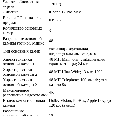
Частота обновления
120 Гц
экрана
Линейка
iPhone 17 Pro Max
Версия ОС на начало
iOS 26
продаж
Количество основных
3
камер
Разрешение основной
48
камеры (точно), Мпикс
сверхширокоугольная,
Тип основных камер
широкоугольная, телефото
Характеристики
48 МП Main; опт. стабилизация
основной камеры
сдвиг матрицы; 24 мм
Характеристики
48 МП Ultra Wide; 13 мм; 120°
основной камеры 2
Характеристики
48 МП Telephoto; 100 мм; 4x; опт.
основной камеры 3
кач. до 8x
Максимальное
4K
разрешение видеосъемки
Видеосъемка (основная
Dolby Vision; ProRes; Apple Log; до
камера)
120 к/с (внеш.)
Разрешение
фронтальной камеры,
18