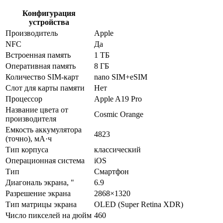
Конфигурация
устройства
Производитель
Apple
NFC
Да
Встроенная память
1 ТБ
Оперативная память
8 ГБ
Количество SIM-карт
nano SIM+eSIM
Слот для карты памяти
Нет
Процессор
Apple A19 Pro
Название цвета от
Cosmic Orange
производителя
Емкость аккумулятора
4823
(точно), мА·ч
Тип корпуса
классический
Операционная система
iOS
Тип
Смартфон
Диагональ экрана, "
6.9
Разрешение экрана
2868×1320
Тип матрицы экрана
OLED (Super Retina XDR)
Число пикселей на дюйм
460